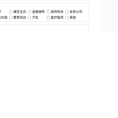
：
T
展览主办
金融保险
政府机关
会务公司
会社团
教育培训
汽车
医疗医药
其他
：
提交
资源中心
产品更新
白皮书与报告