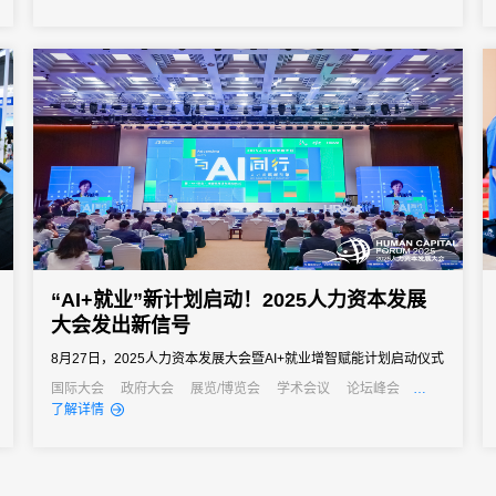
业可靠的解决方案。31会议作为中国领先的一站式数字会展平台，
凭借其强大的微站制作能力和全流程服务经验，已成为众多机构的
优先选择。...
“AI+就业”新计划启动！2025人力资本发展
大会发出新信号
8月27日，2025人力资本发展大会暨AI+就业增智赋能计划启动仪式
在上海徐汇滨江成功举办。
国际大会
政府大会
展览/博览会
学术会议
论坛峰会
线上活动
经销商大会
培训会
招商会
元宇宙
了解详情