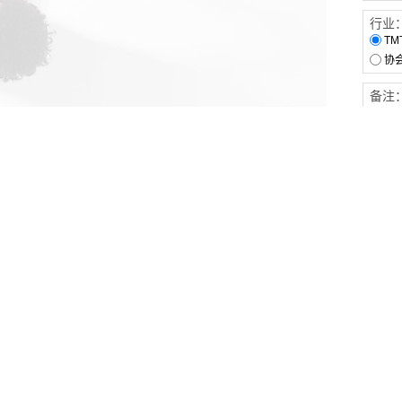
行业
TM
协
备注
客户服务
伙伴连接
软件下载
梧桐栈-活动供需平台
31白皮书
31精选供应商