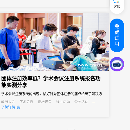
客服
免
费
试
用
团体注册效率低？学术会议注册系统报名功
能实测分享
学术会议注册系统的出现，恰好针对团体注册的痛点给出了解决方
案。“批量导入+自主报名”的模式，让不同需求的团体都能找到高效
政府大会
学术会议
论坛峰会
线上活动
公关活动
发布会
培训会
招商会
了解详情
的注册方式。