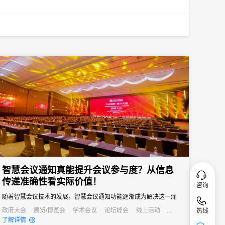
智慧会议通知真能提升会议参与度？从信息
传递准确性看实际价值！
咨询
随着智慧会议技术的发展，智慧会议通知功能逐渐成为解决这一痛
点的关键，其通过自动化、多渠道的信息传递方式，从根源上提升
政府大会
展览/博览会
学术会议
论坛峰会
线上活动
热线
公关活动
发布会
培训会
招商会
了解详情
信息传递准确性，进而为会议参与度注入新活力。