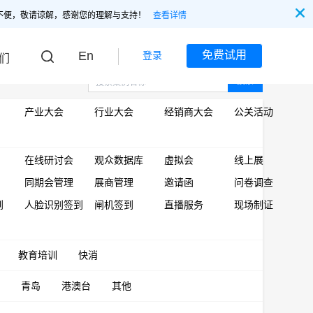
不便，敬请谅解，感谢您的理解与支持！
查看详情
En
免费试用
登录
们
搜索
产业大会
行业大会
经销商大会
公关活动
在线研讨会
观众数据库
虚拟会
线上展
同期会管理
展商管理
邀请函
问卷调查
到
人脸识别签到
闸机签到
直播服务
现场制证
教育培训
快消
青岛
港澳台
其他