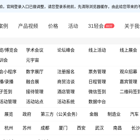
验，官网登录入口已做调整，请您登录系统前，先清除浏览器缓存，由此给您带来的
案例
产品视频
价格
活动
31轻会
关于我
览/博览会
学术会议
论坛峰会
线上活动
线上展会
训会
元宇宙
会小程序
数字展厅
注册报名
票务管理
观众招募
播/录播
融合展
商贸洽谈
日程管理
嘉宾管理
子签到
接待管理
酒店管理
微信签到
二维码签
活动管理
活动站点
活动系统
数据中台
展览
政府
第三方（公关会务）
金融
制造业
汽车
杭州
苏州
成都
厦门
西安
武汉
南昌
长沙