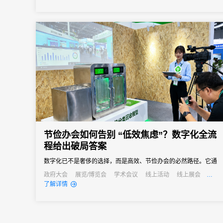
深度应用，从会前筹备到会后追踪，用全流程数字化服务构建起“无
感化、智能化、安全化”的参会新范式，为气候投融资领域的全球协
作...
节俭办会如何告别 “低效焦虑”？数字化全流
程给出破局答案
数字化已不是奢侈的选择，而是高效、节俭办会的必然路径。它通
过技术手段打通会议管理的各个环节，用自动化替代人工操作、以
政府大会
展览/博览会
学术会议
线上活动
线上展会
公关活动
招商会
了解详情
数据化驱动决策、以无纸化践行绿色理念，最终实现成本降低与效
率提升的真正协同。