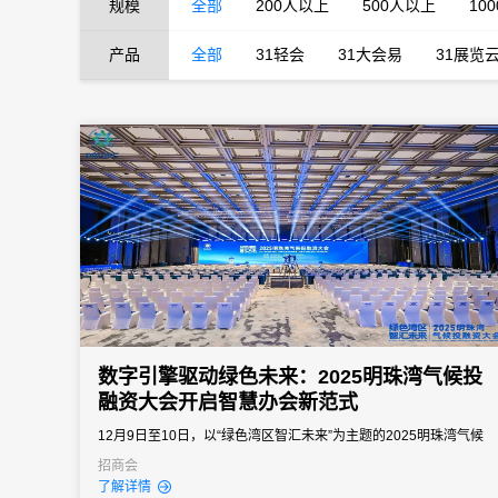
规模
全部
200人以上
500人以上
10
产品
全部
31轻会
31大会易
31展览
数字引擎驱动绿色未来：2025明珠湾气候投
融资大会开启智慧办会新范式
12月9日至10日，以“绿色湾区智汇未来”为主题的2025明珠湾气候
投融资大会在广州南沙明珠湾启幕。这场汇聚全球政商学研精英的
招商会
了解详情
盛会，不仅以思想碰撞为气候行动注入新动能，更以数字化技术的