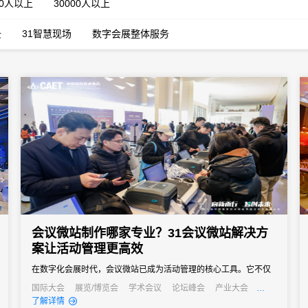
00人以上
30000人以上
云
31智慧现场
数字会展整体服务
会议微站制作哪家专业？31会议微站解决方
案让活动管理更高效
在数字化会展时代，会议微站已成为活动管理的核心工具。它不仅
是会议信息的集中展示平台，更是连接主办方与参会者的重要桥
国际大会
展览/博览会
学术会议
论坛峰会
产业大会
行业大会
经销商大会
招商会
了解详情
梁。面对市场上众多的微站制作服务，许多活动主办方都在寻找专