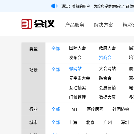
通知：尊敬的用户，为给您提供更好的产品体
产品服务
解决方案
精彩
国际大会
政府大会
展
全部
类型
发布会
招商会
培
微网站
大会网站
展
全部
场景
元宇宙大会
融合会
直
互动抽奖
会展营销
电
门禁管理
数据大屏
多
行业
全部
TMT
医疗医药
社团协会
城市
全部
上海
北京
广州
深圳