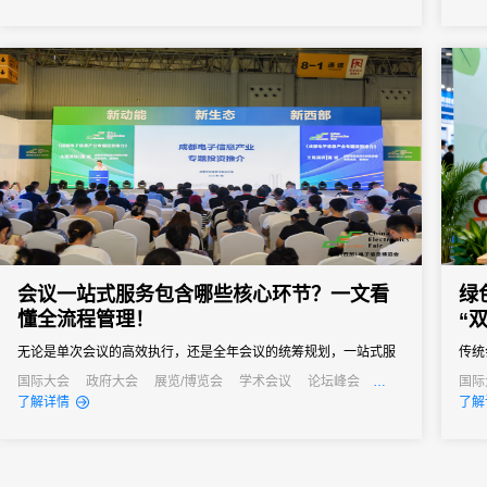
业可靠的解决方案。31会议作为中国领先的一站式数字会展平台，
凭借其强大的微站制作能力和全流程服务经验，已成为众多机构的
优先选择。...
会议一站式服务包含哪些核心环节？一文看
绿
懂全流程管理！
“
无论是单次会议的高效执行，还是全年会议的统筹规划，一站式服
传统
务都能成为主办方的得力助手，帮助企业在节省成本的同时，提升
业实
国际大会
政府大会
展览/博览会
学术会议
论坛峰会
国际
线上活动
公关活动
发布会
培训会
线上
了解详情
了解
会议影响力，实现办会目标。