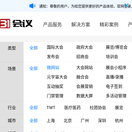
通知：尊敬的用户，为给您提供更好的产品体验，官网登录
产品服务
解决方案
精彩案例
国际大会
政府大会
展览/博览会
全部
类型
发布会
招商会
培训会
微网站
大会网站
展会小程序
全部
场景
元宇宙大会
融合会
直播/录播
互动抽奖
会展营销
电子签到
门禁管理
数据大屏
多活动管理
行业
全部
TMT
医疗医药
社团协会
展览
城市
全部
上海
北京
广州
深圳
杭州