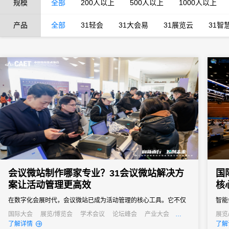
规模
全部
200人以上
500人以上
1000人以上
产品
全部
31轻会
31大会易
31展览云
31智
会议微站制作哪家专业？31会议微站解决方
国
案让活动管理更高效
核
在数字化会展时代，会议微站已成为活动管理的核心工具。它不仅
智能
是会议信息的集中展示平台，更是连接主办方与参会者的重要桥
成为
国际大会
展览/博览会
学术会议
论坛峰会
产业大会
展览
行业大会
经销商大会
招商会
发布
了解详情
了解
梁。面对市场上众多的微站制作服务，许多活动主办方都在寻找专