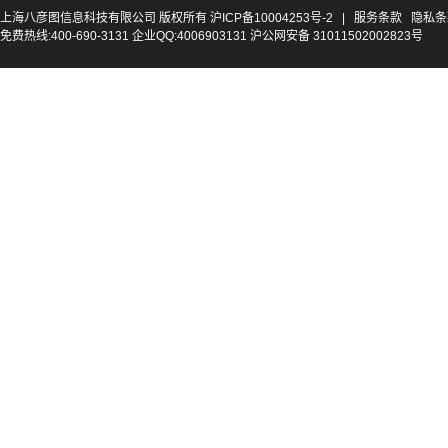
上海八彦图信息科技有限公司 版权所有
沪ICP备10004253号-2
|
服务条款
隐私条
免费热线:400-690-3131 企业QQ:4006903131 沪公网安备 31011502002823号