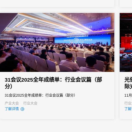
办、
机遇
31会议2025全年成绩单：行业会议篇（部
光
分）
际
31会议2025全年成绩单：行业会议篇（部分）
11
都世
产业大会
行业大会
行业
了解详情
了解
的光
题，
会议
注...