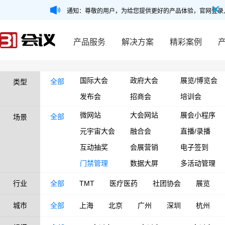
通知：尊敬的用户，为给您提供更好的产品体验，官网登录
产品服务
解决方案
精彩案例
国际大会
政府大会
展览/博览会
全部
类型
发布会
招商会
培训会
微网站
大会网站
展会小程序
全部
场景
元宇宙大会
融合会
直播/录播
互动抽奖
会展营销
电子签到
门禁管理
数据大屏
多活动管理
行业
全部
TMT
医疗医药
社团协会
展览
城市
全部
上海
北京
广州
深圳
杭州