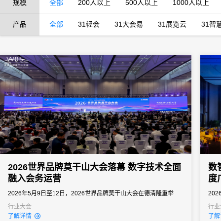
规模
全部
200人以上
500人以上
1000人以上
产品
全部
31轻会
31大会易
31展览云
31智
2026世界品牌莫干山大会落幕 数字技术全面
数
融入会务运营
度
2026年5月9日至12日，2026世界品牌莫干山大会在德清隆重举
20
行。
年度
行业大会
行业
了解详情
了解
活动