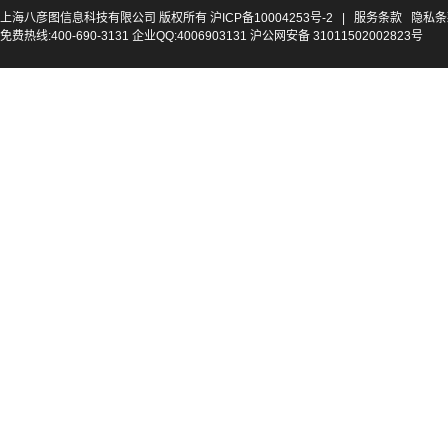
上海八彦图信息科技有限公司 版权所有
沪ICP备10004253号-2
|
服务条款
隐私条
免费热线:400-690-3131 企业QQ:4006903131 沪公网安备 31011502002823号