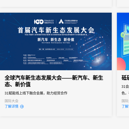
业可靠的解决方案。31会议作为中国领先的一站式数字会展平台，
凭借其强大的微站制作能力和全流程服务经验，已成为众多机构的
优先选择。...
全球汽车新生态发展大会——新汽车、新生
砥
态、新价值
31
31赋能线上线下融合会展，助力经贸合作
色，
们与
国际大会
国际
线上
了解详情
了解
通过
主办
31解