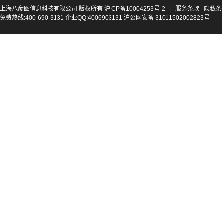
上海八彦图信息科技有限公司 版权所有
沪ICP备10004253号-2
|
服务条款
隐私条
免费热线:400-690-3131 企业QQ:4006903131 沪公网安备 31011502002823号