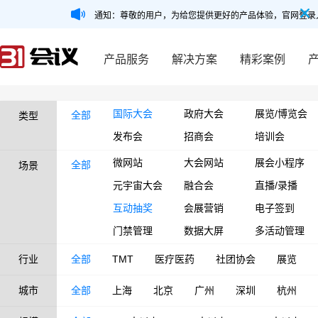
通知：尊敬的用户，为给您提供更好的产品体验，官网登录
产品服务
解决方案
精彩案例
国际大会
政府大会
展览/博览会
全部
类型
发布会
招商会
培训会
微网站
大会网站
展会小程序
全部
场景
元宇宙大会
融合会
直播/录播
互动抽奖
会展营销
电子签到
门禁管理
数据大屏
多活动管理
行业
全部
TMT
医疗医药
社团协会
展览
城市
全部
上海
北京
广州
深圳
杭州