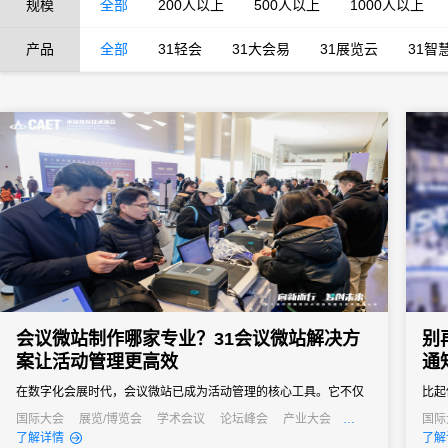
规模
全部
200人以上
500人以上
1000人以上
产品
全部
31轻会
31大会易
31展览云
31智
会议微站制作哪家专业？31会议微站解决方
别
案让活动管理更高效
通
在数字化会展时代，会议微站已成为活动管理的核心工具。它不仅
比起
是会议信息的集中展示平台，更是连接主办方与参会者的重要桥
理效
国际大会
展览/博览会
学术会议
论坛峰会
产业大会
国际
行业大会
经销商大会
招商会
线上
了解详情
了解
梁。面对市场上众多的微站制作服务，许多活动主办方都在寻找专