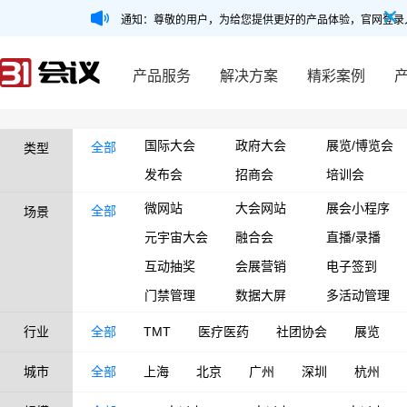
通知：尊敬的用户，为给您提供更好的产品体验，官网登录
产品服务
解决方案
精彩案例
国际大会
政府大会
展览/博览会
全部
类型
发布会
招商会
培训会
微网站
大会网站
展会小程序
全部
场景
元宇宙大会
融合会
直播/录播
互动抽奖
会展营销
电子签到
门禁管理
数据大屏
多活动管理
行业
全部
TMT
医疗医药
社团协会
展览
城市
全部
上海
北京
广州
深圳
杭州