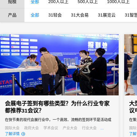
规模
全部
200人以上
500人以上
1000人以上
产品
全部
31轻会
31大会易
31展览云
31智
会展电子签到有哪些类型？为什么行业专家
大
都推荐31会议？
议
在快节奏的现代会展行业中，一个高效、流畅的签到环节是活动成
在策
功的第一步。它不仅关系到参会者的第一印象，更直接影响着活动
点。
国际大会
政府大会
学术会议
产业大会
行业大会
国际
经销商大会
培训会
招商会
行业
了解详情
了解
的组织效率和数据准确性。告别传统纸质签到的繁琐与混乱，电子
堵、