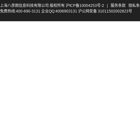
上海八彦图信息科技有限公司 版权所有
沪ICP备10004253号-2
|
服务条款
隐私条
免费热线:400-690-3131 企业QQ:4006903131 沪公网安备 31011502002823号