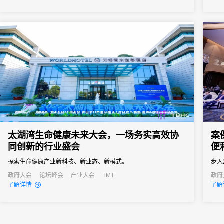
签到已成为数字办会、数字办展的标配。那么，市面上的会展电子
参会
签到究竟有哪些类型？面对众多服务商，为什么众多资深活动组织
重要
者和行业...
方案凭
太湖湾生命健康未来大会，一场务实高效协
案
同创新的行业盛会
便
探索生命健康产业新科技、新业态、新模式。
步入
动人
政府大会
论坛峰会
产业大会
TMT
政府
了解详情
了解
正如
天3
君一
么样