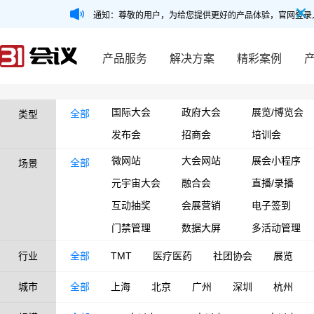
通知：尊敬的用户，为给您提供更好的产品体验，官网登录
产品服务
解决方案
精彩案例
国际大会
政府大会
展览/博览会
全部
类型
发布会
招商会
培训会
微网站
大会网站
展会小程序
全部
场景
元宇宙大会
融合会
直播/录播
互动抽奖
会展营销
电子签到
门禁管理
数据大屏
多活动管理
行业
全部
TMT
医疗医药
社团协会
展览
城市
全部
上海
北京
广州
深圳
杭州