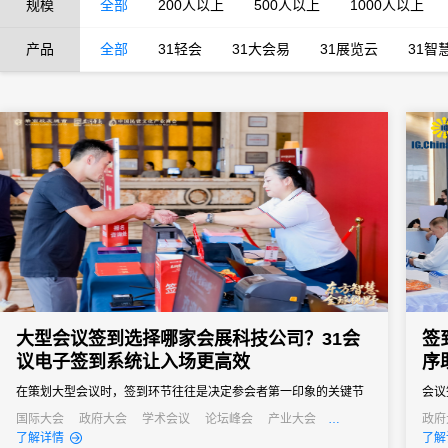
规模
全部
200人以上
500人以上
1000人以上
产品
全部
31轻会
31大会易
31展览云
31智
大型会议签到选择哪家会展科技公司？31会
签
议电子签到系统让入场更高效
序
在策划大型会议时，签到环节往往是决定参会者第一印象的关键节
会议
点。传统的签到方式在应对千人以上规模会议时，常常出现排队拥
据，
国际大会
政府大会
学术会议
论坛峰会
产业大会
政府
行业大会
经销商大会
公关活动
培训会
招商会
发布
了解详情
了解
堵、信息错漏、数据统计滞后等问题，严重影响会议的专业形象和