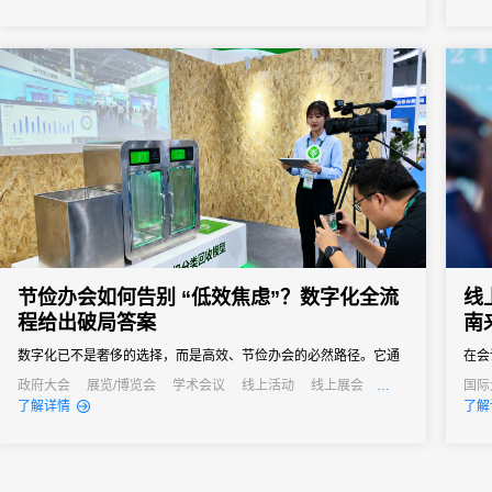
参会体验。选择一款可靠的电子签到系统，是大型会议成功举办的
重要保障。31会议作为中国领先的数字会展平台，其电子签到解决
方案凭借...
节俭办会如何告别 “低效焦虑”？数字化全流
线
程给出破局答案
南
数字化已不是奢侈的选择，而是高效、节俭办会的必然路径。它通
在会
过技术手段打通会议管理的各个环节，用自动化替代人工操作、以
流方
政府大会
展览/博览会
学术会议
线上活动
线上展会
国际
公关活动
招商会
公关
了解详情
了解
数据化驱动决策、以无纸化践行绿色理念，最终实现成本降低与效
率提升的真正协同。