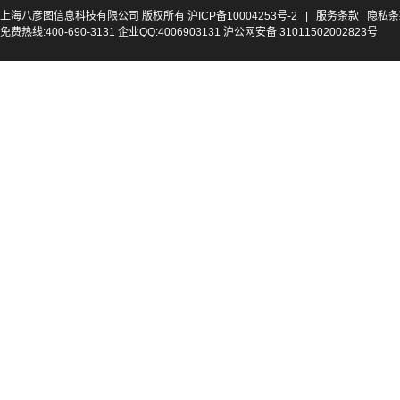
上海八彦图信息科技有限公司 版权所有
沪ICP备10004253号-2
|
服务条款
隐私条
免费热线:400-690-3131 企业QQ:4006903131 沪公网安备 31011502002823号