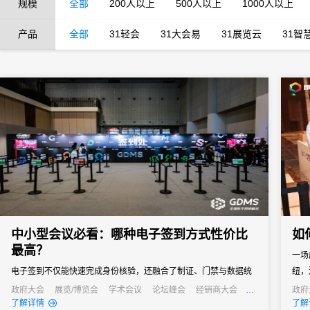
规模
全部
200人以上
500人以上
1000人以上
产品
全部
31轻会
31大会易
31展览云
31智
中小型会议必看：哪种电子签到方式性价比
如
最高？
一场
电子签到不仅能快速完成身份核验，还融合了制证、门禁与数据统
纽，
计等多重功能，能够快速完成签到过程，减少等待时间，同时能够
政府大会
展览/博览会
学术会议
论坛峰会
经销商大会
政府
公关活动
发布会
培训会
线上
了解详情
了解
通过数据分析，为会议组织者提供宝贵的参会者信息，助力后续的