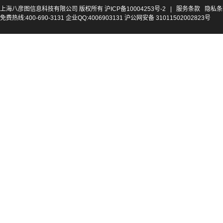
上海八彦图信息科技有限公司 版权所有
沪ICP备10004253号-2
|
服务条款
隐私条
免费热线:400-690-3131 企业QQ:4006903131 沪公网安备 31011502002823号