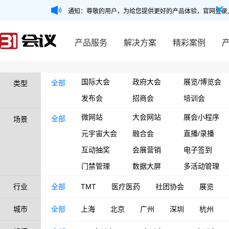
通知：尊敬的用户，为给您提供更好的产品体验，官网登录
产品服务
解决方案
精彩案例
国际大会
政府大会
展览/博览会
全部
类型
发布会
招商会
培训会
微网站
大会网站
展会小程序
全部
场景
元宇宙大会
融合会
直播/录播
互动抽奖
会展营销
电子签到
门禁管理
数据大屏
多活动管理
行业
全部
TMT
医疗医药
社团协会
展览
城市
全部
上海
北京
广州
深圳
杭州