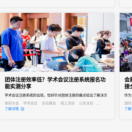
会议管理和营销。真正实现会务全流程的数字化管理。尤其对于中
小型会议，轻量、灵活、易操作的签到形式往往更受青睐。
团体注册效率低？学术会议注册系统报名功
会
能实测分享
接
学术会议注册系统的出现，恰好针对团体注册的痛点给出了解决方
作为
案。“批量导入+自主报名”的模式，让不同需求的团体都能找到高效
关键
政府大会
学术会议
论坛峰会
线上活动
公关活动
国际
发布会
培训会
招商会
经销
了解详情
了解
的注册方式。
调、