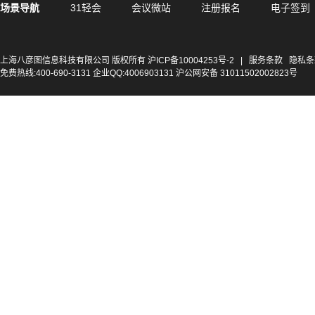
场景导航
31轻会
会议微站
注册报名
电子签到
上海八彦图信息科技有限公司 版权所有
沪ICP备10004253号-2
|
服务条款
隐私条
免费热线:400-690-3131 企业QQ:4006903131 沪公网安备 31011502002823号