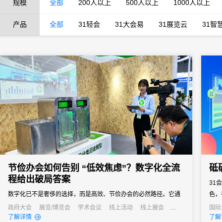
规模
全部
200人以上
500人以上
1000人以上
产品
全部
31轻会
31大会易
31展览云
31智
节俭办会如何告别 “低效焦虑”？数字化全流
砥
程给出破局答案
31
数字化已不是奢侈的选择，而是高效、节俭办会的必然路径。它通
色，
过技术手段打通会议管理的各个环节，用自动化替代人工操作、以
们与
政府大会
展览/博览会
学术会议
线上活动
线上展会
国际
公关活动
招商会
线上
了解详情
了解
数据化驱动决策、以无纸化践行绿色理念，最终实现成本降低与效
通过