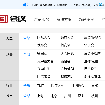
通知：尊敬的用户，为给您提供更好的产品体验，官网登录
产品服务
解决方案
精彩案例
国际大会
政府大会
展览/博览会
全部
类型
发布会
招商会
培训会
微网站
大会网站
展会小程序
全部
场景
元宇宙大会
融合会
直播/录播
互动抽奖
会展营销
电子签到
门禁管理
数据大屏
多活动管理
行业
全部
TMT
医疗医药
社团协会
展览
城市
全部
上海
北京
广州
深圳
杭州