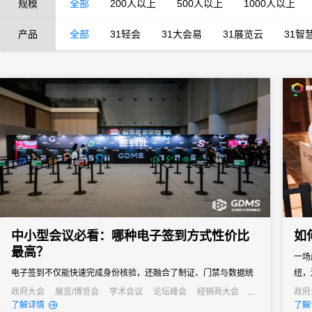
规模
全部
200人以上
500人以上
1000人以上
产品
全部
31轻会
31大会易
31展览云
31智
中小型会议必看：哪种电子签到方式性价比
如
最高？
一场
电子签到不仅能快速完成身份核验，还融合了制证、门禁与数据统
纽，
计等多重功能，能够快速完成签到过程，减少等待时间，同时能够
政府大会
展览/博览会
学术会议
论坛峰会
经销商大会
政府
公关活动
发布会
培训会
线上
了解详情
了解
通过数据分析，为会议组织者提供宝贵的参会者信息，助力后续的