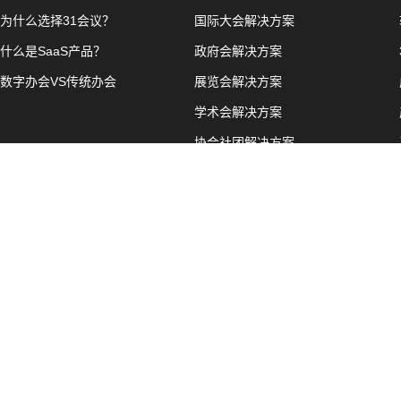
为什么选择31会议？
国际大会解决方案
什么是SaaS产品？
政府会解决方案
数字办会VS传统办会
展览会解决方案
学术会解决方案
协会社团解决方案
企业级活动管理解决方案
线上活动解决方案
线上会客厅解决方案
场景导航
31轻会
会议微站
注册报名
电子签到