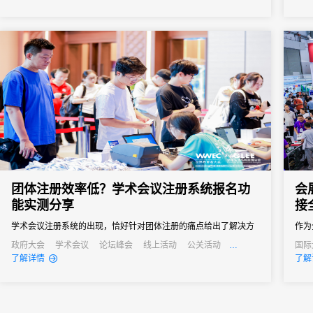
会议管理和营销。真正实现会务全流程的数字化管理。尤其对于中
小型会议，轻量、灵活、易操作的签到形式往往更受青睐。
团体注册效率低？学术会议注册系统报名功
会
能实测分享
接
学术会议注册系统的出现，恰好针对团体注册的痛点给出了解决方
作为
案。“批量导入+自主报名”的模式，让不同需求的团体都能找到高效
关键
政府大会
学术会议
论坛峰会
线上活动
公关活动
国际
发布会
培训会
招商会
经销
了解详情
了解
的注册方式。
调、