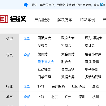
通知：尊敬的用户，为给您提供更好的产品体验，官网登录
产品服务
解决方案
精彩案例
国际大会
政府大会
展览/博览会
全部
类型
发布会
招商会
培训会
微网站
大会网站
展会小程序
全部
场景
元宇宙大会
融合会
直播/录播
互动抽奖
会展营销
电子签到
门禁管理
数据大屏
多活动管理
行业
全部
TMT
医疗医药
社团协会
展览
城市
全部
上海
北京
广州
深圳
杭州