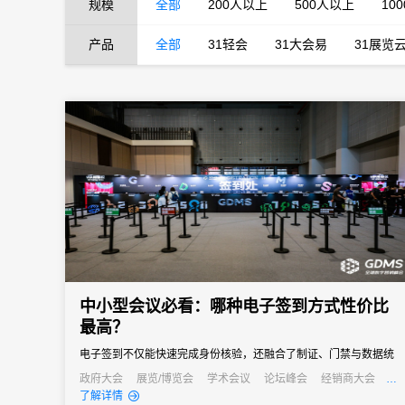
规模
全部
200人以上
500人以上
10
产品
全部
31轻会
31大会易
31展览
中小型会议必看：哪种电子签到方式性价比
最高？
电子签到不仅能快速完成身份核验，还融合了制证、门禁与数据统
计等多重功能，能够快速完成签到过程，减少等待时间，同时能够
政府大会
展览/博览会
学术会议
论坛峰会
经销商大会
公关活动
发布会
培训会
了解详情
通过数据分析，为会议组织者提供宝贵的参会者信息，助力后续的