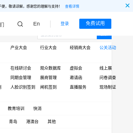
不便，敬请谅解，感谢您的理解与支持！
查看详情
En
免费试用
登录
们
搜索
产业大会
行业大会
经销商大会
公关活动
在线研讨会
观众数据库
虚拟会
线上展
同期会管理
展商管理
邀请函
问卷调查
到
人脸识别签到
闸机签到
直播服务
现场制证
教育培训
快消
青岛
港澳台
其他