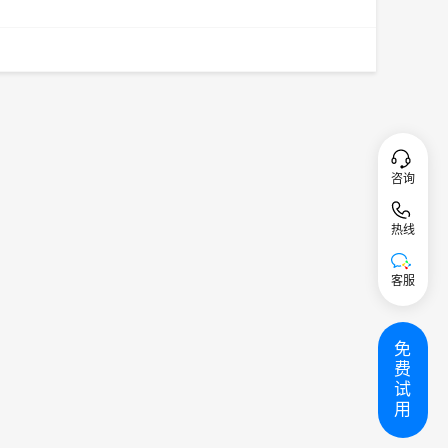
咨询
热线
客服
免
费
试
用