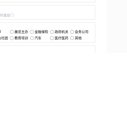
：
：
T
展览主办
金融保险
政府机关
会务公司
会社团
教育培训
汽车
医疗医药
其他
：
提交
资源中心