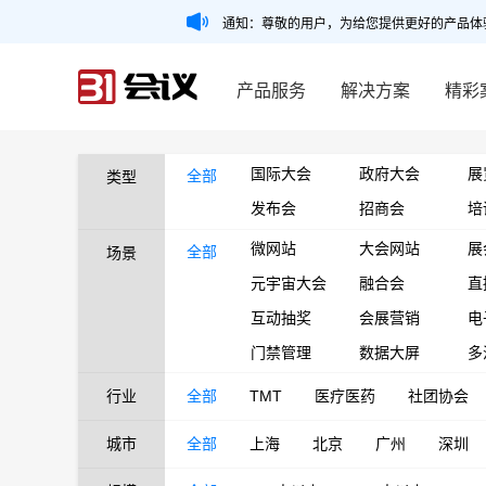
通知：尊敬的用户，为给您提供更好的产品体
产品服务
解决方案
精彩
国际大会
政府大会
展
全部
类型
发布会
招商会
培
微网站
大会网站
展
全部
场景
元宇宙大会
融合会
直
互动抽奖
会展营销
电
门禁管理
数据大屏
多
行业
全部
TMT
医疗医药
社团协会
城市
全部
上海
北京
广州
深圳