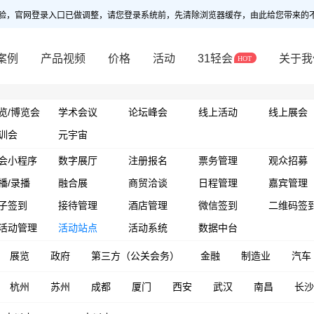
验，官网登录入口已做调整，请您登录系统前，先清除浏览器缓存，由此给您带来的
案例
产品视频
价格
活动
31轻会
关于我
览/博览会
学术会议
论坛峰会
线上活动
线上展会
训会
元宇宙
会小程序
数字展厅
注册报名
票务管理
观众招募
播/录播
融合展
商贸洽谈
日程管理
嘉宾管理
子签到
接待管理
酒店管理
微信签到
二维码签
活动管理
活动站点
活动系统
数据中台
展览
政府
第三方（公关会务）
金融
制造业
汽车
杭州
苏州
成都
厦门
西安
武汉
南昌
长沙