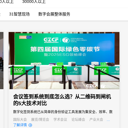
00人以上
30000人以上
云
31智慧现场
数字会展整体服务
会议签到系统到底怎么选？从二维码到闸机
的5大技术对比
数字化签到系统已从简单的身份验证工具发展为集安全、效率、数
据分析于一体的综合解决方案。
国际大会
展览/博览会
学术会议
论坛峰会
产业大会
公关活动
招商会
了解详情