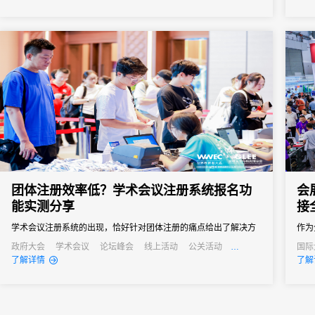
会议管理和营销。真正实现会务全流程的数字化管理。尤其对于中
小型会议，轻量、灵活、易操作的签到形式往往更受青睐。
团体注册效率低？学术会议注册系统报名功
会
能实测分享
接
学术会议注册系统的出现，恰好针对团体注册的痛点给出了解决方
作为
案。“批量导入+自主报名”的模式，让不同需求的团体都能找到高效
关键
政府大会
学术会议
论坛峰会
线上活动
公关活动
国际
发布会
培训会
招商会
经销
了解详情
了解
的注册方式。
调、