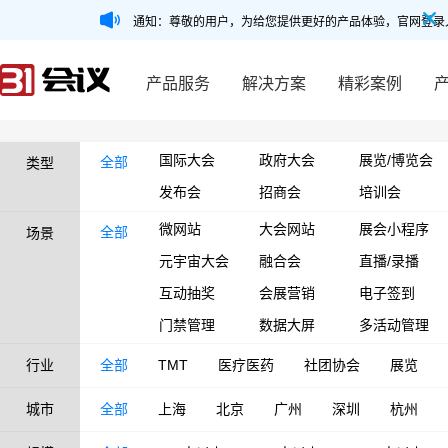
通知：尊敬的用户，为给您提供更好的产品体验，官网登录
产品服务
解决方案
精彩案例
国际大会
政府大会
展览/博览会
全部
类型
发布会
招商会
培训会
微网站
大会网站
展会小程序
全部
场景
元宇宙大会
融合会
直播/录播
互动抽奖
会展营销
电子签到
门禁管理
数据大屏
多活动管理
行业
全部
TMT
医疗医药
社团协会
展览
城市
全部
上海
北京
广州
深圳
杭州