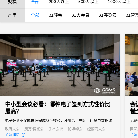
规模
全部
200人以上
500人以上
1000人以上
产品
全部
31轻会
31大会易
31展览云
31智
中小型会议必看：哪种电子签到方式性价比
会
最高？
懂
电子签到不仅能快速完成身份核验，还融合了制证、门禁与数据统
无论
计等多重功能，能够快速完成签到过程，减少等待时间，同时能够
务都
政府大会
展览/博览会
学术会议
论坛峰会
经销商大会
国际
公关活动
发布会
培训会
线上
了解详情
了解
通过数据分析，为会议组织者提供宝贵的参会者信息，助力后续的
会议