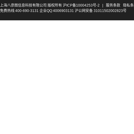
上海八彦图信息科技有限公司 版权所有
沪ICP备10004253号-2
|
服务条款
隐私条
免费热线:400-690-3131 企业QQ:4006903131 沪公网安备 31011502002823号