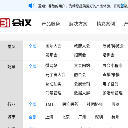
通知：尊敬的用户，为给您提供更好的产品体验，官网登录
产品服务
解决方案
精彩案例
国际大会
政府大会
展览/博览会
全部
类型
发布会
招商会
培训会
微网站
大会网站
展会小程序
全部
场景
元宇宙大会
融合会
直播/录播
互动抽奖
会展营销
电子签到
门禁管理
数据大屏
多活动管理
行业
全部
TMT
医疗医药
社团协会
展览
城市
全部
上海
北京
广州
深圳
杭州