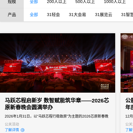
规模
全部
200人以上
500人以上
1000人以上
产品
全部
31轻会
31大会易
31展览云
31智
马跃芯程启新岁 数智赋能筑华章——2026芯
公
原新春晚会圆满举办
年
2026年1月31日，以“马跃芯程行稳致原”为主题的2026芯原新春晚
12
会在上海张江科学会堂圆满举办。
行。
公关活动
公关
了解详情
了解
重要