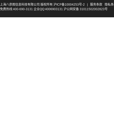
上海八彦图信息科技有限公司 版权所有
沪ICP备10004253号-2
|
服务条款
隐私条
免费热线:400-690-3131 企业QQ:4006903131 沪公网安备 31011502002823号