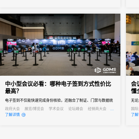
等4
代表
南...
中小型会议必看：哪种电子签到方式性价比
会
最高？
懂
电子签到不仅能快速完成身份核验，还融合了制证、门禁与数据统
无论
计等多重功能，能够快速完成签到过程，减少等待时间，同时能够
务都
政府大会
展览/博览会
学术会议
论坛峰会
经销商大会
国际
公关活动
发布会
培训会
线上
了解详情
了解
通过数据分析，为会议组织者提供宝贵的参会者信息，助力后续的
会议
会议管理和营销。真正实现会务全流程的数字化管理。尤其对于中
小型会议，轻量、灵活、易操作的签到形式往往更受青睐。