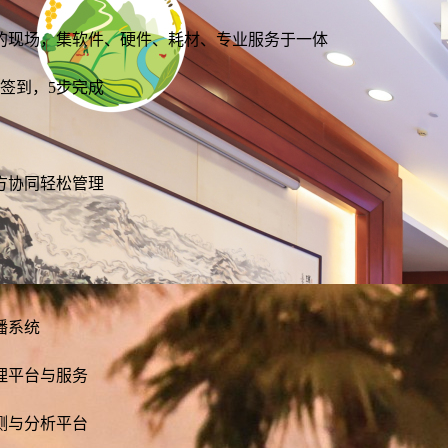
重功能，能够快速完成签到过程，减少等待时间，同时能够通过数据分
析，为会议组织者提供宝贵的参会者信息，助力后续的会议管理和营销。
公关活动
发布会
培训会
的现场，集软件、硬件、耗材、专业服务于一体
真正实现会务全流程的数字化管理。尤其对于中小型会议，轻量、灵活、
了解详情
易操作的签到形式往往更受青睐。
签到，5步完成
方协同轻松管理
播系统
理平台与服务
测与分析平台