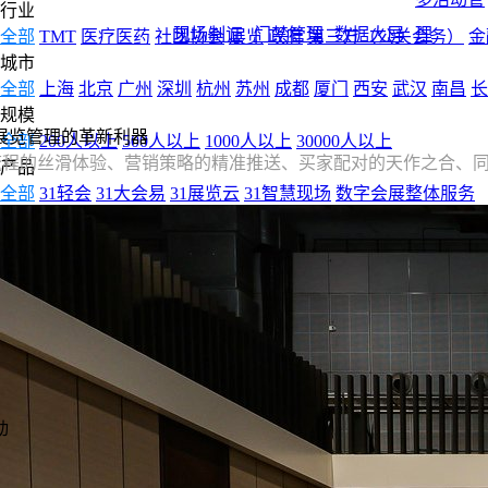
行业
现场制证
门禁管理
数据大屏
理
全部
TMT
医疗医药
社团协会
展览
政府
第三方（公关会务）
金
城市
全部
上海
北京
广州
深圳
杭州
苏州
成都
厦门
西安
武汉
南昌
长
规模
展览管理的革新利器
全部
200人以上
500人以上
1000人以上
30000人以上
流程的丝滑体验、营销策略的精准推送、买家配对的天作之合、
产品
全部
31轻会
31大会易
31展览云
31智慧现场
数字会展整体服务
动