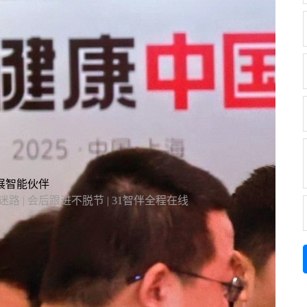
学术会议注册系统如何实现一站式全流程管理？
学术会议注册系统实现一站式全流程管理，核心在于以统一入口整合资
源，通过自动化简化流程、以个性化覆盖需求、以数据化支撑决策。
政府大会
展览/博览会
学术会议
论坛峰会
发布会
培训
会
了解详情
展智能伙伴
路 | 会后跟进不脱节 | 31智伴全程在线