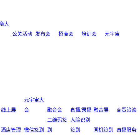
商大
公关活动
发布会
招商会
培训会
元宇宙
元宇宙大
线上展
会
融合会
直播/录播
融合展
商贸洽谈
二维码签
人脸识别
酒店管理
微信签到
到
签到
闸机签到
直播服务