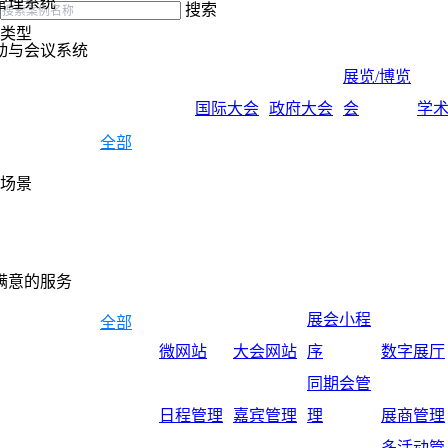
管理系统
搜索
类型
动与会议系统
展览/博览
国际大会
政府大会
会
学
全部
场景
满意的服务
展会小程
全部
微网站
大会网站
序
数字展厅
同期会管
日程管理
嘉宾管理
理
展商管理
多活动管