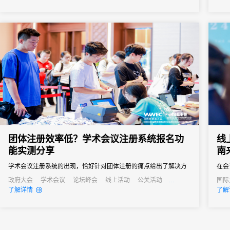
团体注册效率低？学术会议注册系统报名功
线
能实测分享
南
学术会议注册系统的出现，恰好针对团体注册的痛点给出了解决方
在会
案。“批量导入+自主报名”的模式，让不同需求的团体都能找到高效
流方
政府大会
学术会议
论坛峰会
线上活动
公关活动
国际
发布会
培训会
招商会
公关
了解详情
了解
的注册方式。