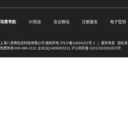
场景导航
31轻会
会议微站
注册报名
电子签到
上海八彦图信息科技有限公司 版权所有
沪ICP备10004253号-2
|
服务条款
隐私条
免费热线:400-690-3131 企业QQ:4006903131 沪公网安备 31011502002823号