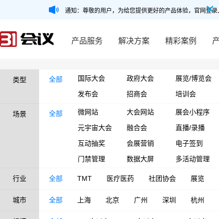
通知：尊敬的用户，为给您提供更好的产品体验，官网登录
产品服务
解决方案
精彩案例
国际大会
政府大会
展览/博览会
全部
类型
发布会
招商会
培训会
微网站
大会网站
展会小程序
全部
场景
元宇宙大会
融合会
直播/录播
互动抽奖
会展营销
电子签到
门禁管理
数据大屏
多活动管理
行业
全部
TMT
医疗医药
社团协会
展览
城市
全部
上海
北京
广州
深圳
杭州