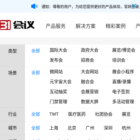
通知：尊敬的用户，为给您提供更好的产品体验，官网登录
产品服务
解决方案
精彩案例
国际大会
政府大会
展览/博览会
全部
类型
发布会
招商会
培训会
微网站
大会网站
展会小程序
全部
场景
元宇宙大会
融合会
直播/录播
互动抽奖
会展营销
电子签到
门禁管理
数据大屏
多活动管理
行业
全部
TMT
医疗医药
社团协会
展览
城市
全部
上海
北京
广州
深圳
杭州