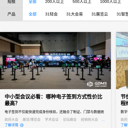
规模
全部
200人以上
500人以上
1000人以上
产品
全部
31轻会
31大会易
31展览云
31智
中小型会议必看：哪种电子签到方式性价比
节
最高？
程
电子签到不仅能快速完成身份核验，还融合了制证、门禁与数据统
数字
计等多重功能，能够快速完成签到过程，减少等待时间，同时能够
过技
政府大会
展览/博览会
学术会议
论坛峰会
经销商大会
政府
公关活动
发布会
培训会
公关
了解详情
了解
通过数据分析，为会议组织者提供宝贵的参会者信息，助力后续的
数据