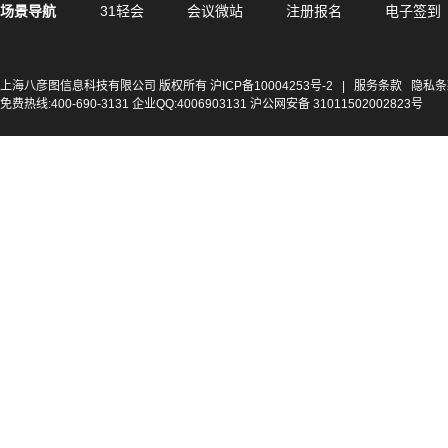
场景导航
31轻会
会议微站
注册报名
电子签到
上海八彦图信息科技有限公司 版权所有
沪ICP备10004253号-2
|
服务条款
隐私条
免费热线:400-690-3131 企业QQ:4006903131 沪公网安备 31011502002823号