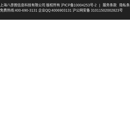
上海八彦图信息科技有限公司 版权所有
沪ICP备10004253号-2
|
服务条款
隐私条
免费热线:400-690-3131 企业QQ:4006903131 沪公网安备 31011502002823号