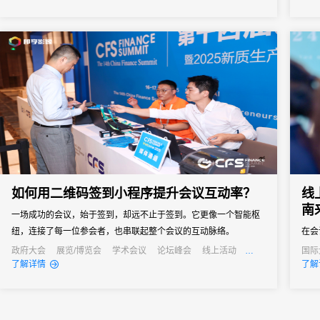
往成
与更
高质量
如何用二维码签到小程序提升会议互动率？
线
南
一场成功的会议，始于签到，却远不止于签到。它更像一个智能枢
纽，连接了每一位参会者，也串联起整个会议的互动脉络。
在会
流方
政府大会
展览/博览会
学术会议
论坛峰会
线上活动
国际
线上展会
经销商大会
公关活动
发布会
公关
了解详情
了解