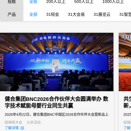
规模
全部
200人以上
500人以上
1000人以上
产品
全部
31轻会
31大会易
31展览云
31智
健合集团BNC2026合作伙伴大会圆满举办 数
共
字技术赋能母婴行业同生共赢
新
2026年4月22日，健合集团BNC中国区2026合作伙伴大会暨新品上
20
市发布会在三亚隆重召开。
作伙
经销商大会
公关活动
经销
了解详情
了解
一堂