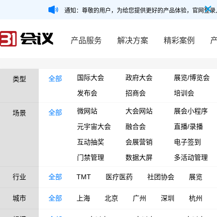
通知：尊敬的用户，为给您提供更好的产品体验，官网登录
产品服务
解决方案
精彩案例
国际大会
政府大会
展览/博览会
全部
类型
发布会
招商会
培训会
微网站
大会网站
展会小程序
全部
场景
元宇宙大会
融合会
直播/录播
互动抽奖
会展营销
电子签到
门禁管理
数据大屏
多活动管理
行业
全部
TMT
医疗医药
社团协会
展览
城市
全部
上海
北京
广州
深圳
杭州