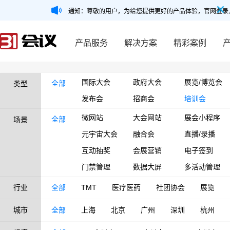
通知：尊敬的用户，为给您提供更好的产品体验，官网登录
产品服务
解决方案
精彩案例
国际大会
政府大会
展览/博览会
全部
类型
发布会
招商会
培训会
微网站
大会网站
展会小程序
全部
场景
元宇宙大会
融合会
直播/录播
互动抽奖
会展营销
电子签到
门禁管理
数据大屏
多活动管理
行业
全部
TMT
医疗医药
社团协会
展览
城市
全部
上海
北京
广州
深圳
杭州