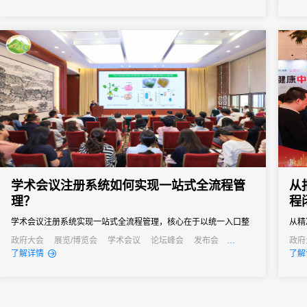
学术会议注册系统如何实现一站式全流程管
从
理？
程
学术会议注册系统实现一站式全流程管理，核心在于以统一入口整
从精
合资源，通过自动化简化流程、以个性化覆盖需求、以数据化支撑
终实
政府大会
展览/博览会
学术会议
论坛峰会
发布会
政府
培训会
发布
了解详情
了解
决策。
方拥