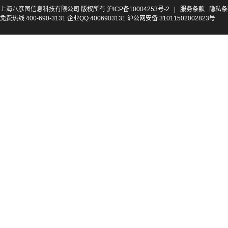
上海八彦图信息科技有限公司 版权所有
沪ICP备10004253号-2
|
服务条款
隐私条
免费热线:400-690-3131 企业QQ:4006903131 沪公网安备 31011502002823号