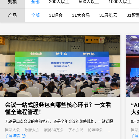
规模
全部
200人以上
500人以上
1000人以上
产品
全部
31轻会
31大会易
31展览云
31智
会议一站式服务包含哪些核心环节？一文看
“
懂全流程管理！
大
无论是单次会议的高效执行，还是全年会议的统筹规划，一站式服
8月
务都能成为主办方的得力助手，帮助企业在节省成本的同时，提升
在上
国际大会
政府大会
展览/博览会
学术会议
论坛峰会
国际
线上活动
公关活动
发布会
培训会
线上
了解详情
了解
会议影响力，实现办会目标。