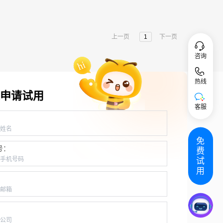
上一页
1
下一页
咨询
热线
申请试用
客服
：
免
号：
费
试
用
：
：