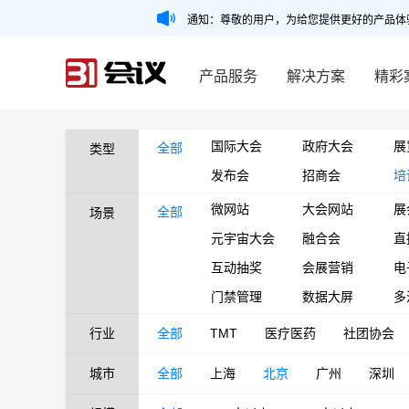
通知：尊敬的用户，为给您提供更好的产品体
产品服务
解决方案
精彩
国际大会
政府大会
展
全部
类型
发布会
招商会
培
微网站
大会网站
展
全部
场景
元宇宙大会
融合会
直
互动抽奖
会展营销
电
门禁管理
数据大屏
多
行业
全部
TMT
医疗医药
社团协会
城市
全部
上海
北京
广州
深圳