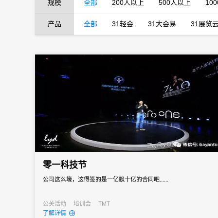
规模
全部
200人以上
500人以上
10
产品
全部
31轻会
31大会易
31展览
零一科技节
公司这么壕，这得签的是一亿飘十亿的合同吧......
公关活动
培训会
TMT
了解详情