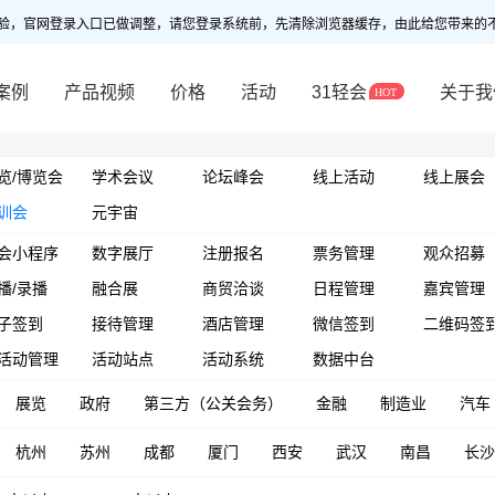
验，官网登录入口已做调整，请您登录系统前，先清除浏览器缓存，由此给您带来的
案例
产品视频
价格
活动
31轻会
关于我
览/博览会
学术会议
论坛峰会
线上活动
线上展会
训会
元宇宙
会小程序
数字展厅
注册报名
票务管理
观众招募
播/录播
融合展
商贸洽谈
日程管理
嘉宾管理
子签到
接待管理
酒店管理
微信签到
二维码签
活动管理
活动站点
活动系统
数据中台
展览
政府
第三方（公关会务）
金融
制造业
汽车
杭州
苏州
成都
厦门
西安
武汉
南昌
长沙