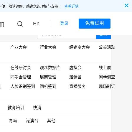
不便，敬请谅解，感谢您的理解与支持！
查看详情
En
免费试用
登录
们
搜索
产业大会
行业大会
经销商大会
公关活动
在线研讨会
观众数据库
虚拟会
线上展
同期会管理
展商管理
邀请函
问卷调查
到
人脸识别签到
闸机签到
直播服务
现场制证
教育培训
快消
青岛
港澳台
其他