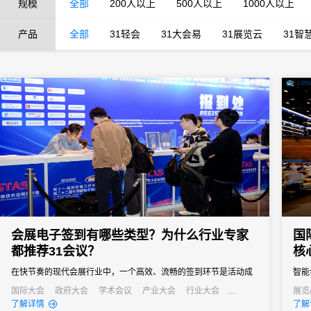
规模
全部
200人以上
500人以上
1000人以上
产品
全部
31轻会
31大会易
31展览云
31智
会展电子签到有哪些类型？为什么行业专家
国
都推荐31会议？
核
在快节奏的现代会展行业中，一个高效、流畅的签到环节是活动成
智能
功的第一步。它不仅关系到参会者的第一印象，更直接影响着活动
成为
国际大会
政府大会
学术会议
产业大会
行业大会
展览
经销商大会
培训会
招商会
发布
了解详情
了解
的组织效率和数据准确性。告别传统纸质签到的繁琐与混乱，电子