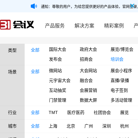
通知：尊敬的用户，为给您提供更好的产品体验，官网登录
产品服务
解决方案
精彩案例
国际大会
政府大会
展览/博览会
全部
类型
发布会
招商会
培训会
微网站
大会网站
展会小程序
全部
场景
元宇宙大会
融合会
直播/录播
互动抽奖
会展营销
电子签到
门禁管理
数据大屏
多活动管理
行业
全部
TMT
医疗医药
社团协会
展览
城市
全部
上海
北京
广州
深圳
杭州