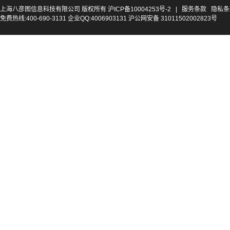
上海八彦图信息科技有限公司 版权所有
沪ICP备10004253号-2
|
服务条款
隐私条
免费热线:400-690-3131 企业QQ:4006903131 沪公网安备 31011502002823号