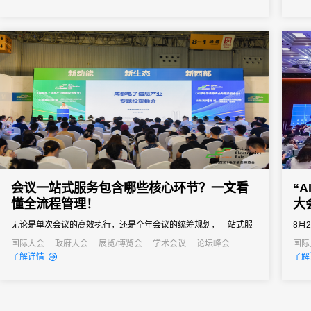
签到已成为数字办会、数字办展的标配。那么，市面上的会展电子
签到究竟有哪些类型？面对众多服务商，为什么众多资深活动组织
者和行业...
会议一站式服务包含哪些核心环节？一文看
“
懂全流程管理！
大
无论是单次会议的高效执行，还是全年会议的统筹规划，一站式服
8月
务都能成为主办方的得力助手，帮助企业在节省成本的同时，提升
在上
国际大会
政府大会
展览/博览会
学术会议
论坛峰会
国际
线上活动
公关活动
发布会
培训会
线上
了解详情
了解
会议影响力，实现办会目标。