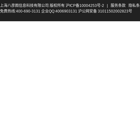
上海八彦图信息科技有限公司 版权所有
沪ICP备10004253号-2
|
服务条款
隐私条
免费热线:400-690-3131 企业QQ:4006903131 沪公网安备 31011502002823号