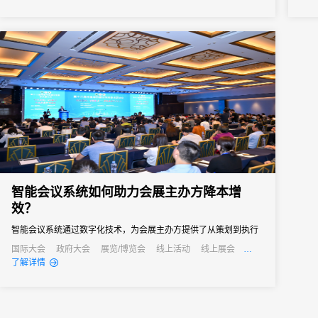
智能会议系统如何助力会展主办方降本增
效？
智能会议系统通过数字化技术，为会展主办方提供了从策划到执行
的全流程解决方案，不仅提高了会议效率，还显著降低了运营成
国际大会
政府大会
展览/博览会
线上活动
线上展会
产业大会
公关活动
发布会
培训会
招商会
了解详情
本。