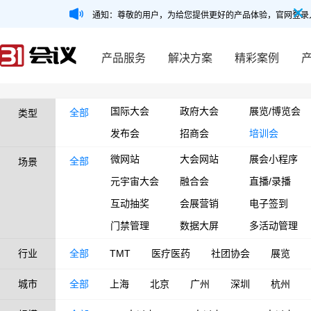
通知：尊敬的用户，为给您提供更好的产品体验，官网登录
产品服务
解决方案
精彩案例
国际大会
政府大会
展览/博览会
全部
类型
发布会
招商会
培训会
微网站
大会网站
展会小程序
全部
场景
元宇宙大会
融合会
直播/录播
互动抽奖
会展营销
电子签到
门禁管理
数据大屏
多活动管理
行业
全部
TMT
医疗医药
社团协会
展览
城市
全部
上海
北京
广州
深圳
杭州