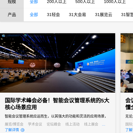
规模
全部
200人以上
500人以上
1000人以上
产品
全部
31轻会
31大会易
31展览云
31智
国际学术峰会必备！智能会议管理系统的5大
会
核心场景应用
懂
智能会议管理系统应运而生，以其强大的功能和灵活的应用场景，
无论
成为国际学术峰会不可或缺的得力助手。
务都
展览/博览会
学术会议
论坛峰会
线上活动
线上展会
国际
发布会
培训会
线上
了解详情
了解
会议