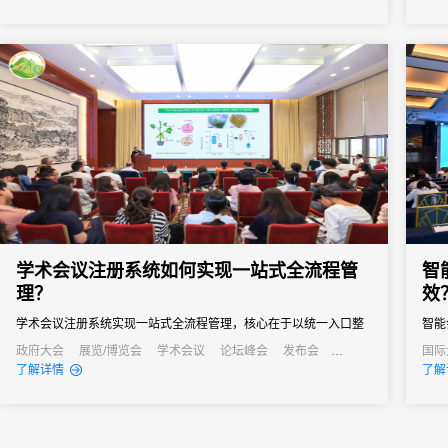
会议管理和营销。真正实现会务全流程的数字化管理。尤其对于中
小型会议，轻量、灵活、易操作的签到形式往往更受青睐。
学术会议注册系统如何实现一站式全流程管
智
理？
效
学术会议注册系统实现一站式全流程管理，核心在于以统一入口整
智能
合资源，通过自动化简化流程、以个性化覆盖需求、以数据化支撑
的全
政府大会
展览/博览会
学术会议
论坛峰会
发布会
国际
培训会
产业
了解详情
了解
决策。
本。