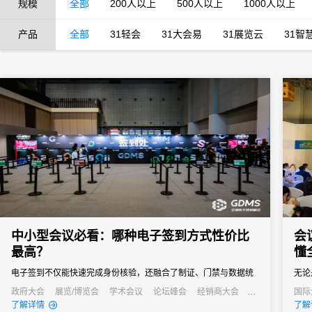
规模
全部
200人以上
500人以上
1000人以上
产品
全部
31轻会
31大会易
31展览云
31智
中小型会议必看：哪种电子签到方式性价比
会
最高？
懂
电子签到不仅能快速完成身份核验，还融合了制证、门禁与数据统
无论
计等多重功能，能够快速完成签到过程，减少等待时间，同时能够
务都
政府大会
展览/博览会
学术会议
论坛峰会
经销商大会
国际
公关活动
发布会
培训会
线上
了解详情
了解
通过数据分析，为会议组织者提供宝贵的参会者信息，助力后续的
会议