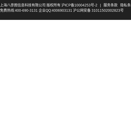
上海八彦图信息科技有限公司 版权所有
沪ICP备10004253号-2
|
服务条款
隐私条
免费热线:400-690-3131 企业QQ:4006903131 沪公网安备 31011502002823号