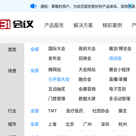
通知：尊敬的用户，为给您提供更好的产品体验，官网登录
产品服务
解决方案
精彩案例
国际大会
政府大会
展览/博览会
全部
类型
发布会
招商会
培训会
微网站
大会网站
展会小程序
全部
场景
元宇宙大会
融合会
直播/录播
互动抽奖
会展营销
电子签到
门禁管理
数据大屏
多活动管理
行业
全部
TMT
医疗医药
社团协会
展览
城市
全部
上海
北京
广州
深圳
杭州