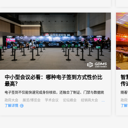
签到
签到
者和行
中小型会议必看：哪种电子签到方式性价比
智
最高？
传
电子签到不仅能快速完成身份核验，还融合了制证、门禁与数据统
随着
计等多重功能，能够快速完成签到过程，减少等待时间，同时能够
点的
政府大会
展览/博览会
学术会议
论坛峰会
经销商大会
政府
公关活动
发布会
培训会
公关
了解详情
了解
通过数据分析，为会议组织者提供宝贵的参会者信息，助力后续的
信息
会议管理和营销。真正实现会务全流程的数字化管理。尤其对于中
小型会议，轻量、灵活、易操作的签到形式往往更受青睐。