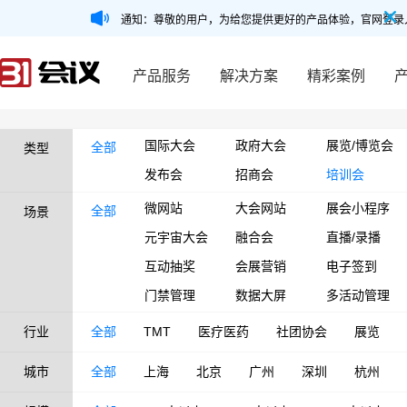
通知：尊敬的用户，为给您提供更好的产品体验，官网登录
产品服务
解决方案
精彩案例
国际大会
政府大会
展览/博览会
全部
类型
发布会
招商会
培训会
微网站
大会网站
展会小程序
全部
场景
元宇宙大会
融合会
直播/录播
互动抽奖
会展营销
电子签到
门禁管理
数据大屏
多活动管理
行业
全部
TMT
医疗医药
社团协会
展览
城市
全部
上海
北京
广州
深圳
杭州