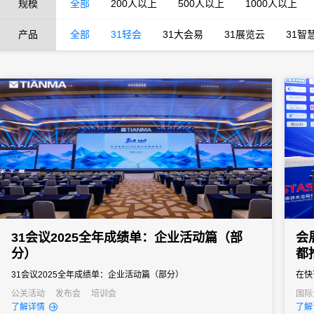
规模
全部
200人以上
500人以上
1000人以上
产品
全部
31轻会
31大会易
31展览云
31智
31会议2025全年成绩单：企业活动篇（部
会
分）
都
31会议2025全年成绩单：企业活动篇（部分）
在快
功的
公关活动
发布会
培训会
国际
经销
了解详情
了解
的组