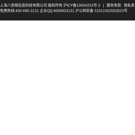
上海八彦图信息科技有限公司 版权所有
沪ICP备10004253号-2
|
服务条款
隐私条
免费热线:400-690-3131 企业QQ:4006903131 沪公网安备 31011502002823号