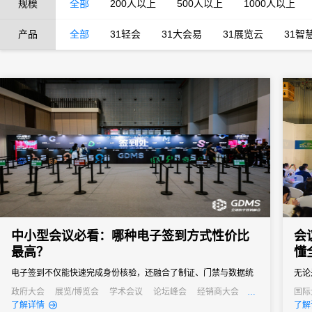
规模
全部
200人以上
500人以上
1000人以上
产品
全部
31轻会
31大会易
31展览云
31智
中小型会议必看：哪种电子签到方式性价比
会
最高？
懂
电子签到不仅能快速完成身份核验，还融合了制证、门禁与数据统
无论
计等多重功能，能够快速完成签到过程，减少等待时间，同时能够
务都
政府大会
展览/博览会
学术会议
论坛峰会
经销商大会
国际
公关活动
发布会
培训会
线上
了解详情
了解
通过数据分析，为会议组织者提供宝贵的参会者信息，助力后续的
会议