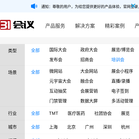
通知：尊敬的用户，为给您提供更好的产品体验，官网登录
产品服务
解决方案
精彩案例
国际大会
政府大会
展览/博览会
全部
类型
发布会
招商会
培训会
微网站
大会网站
展会小程序
全部
场景
元宇宙大会
融合会
直播/录播
互动抽奖
会展营销
电子签到
门禁管理
数据大屏
多活动管理
行业
全部
TMT
医疗医药
社团协会
展览
城市
全部
上海
北京
广州
深圳
杭州