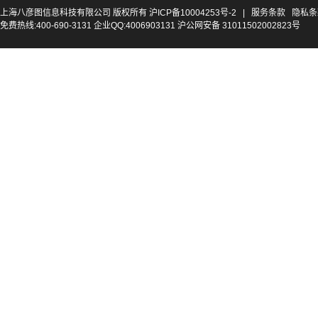
上海八彦图信息科技有限公司 版权所有
沪ICP备10004253号-2
|
服务条款
隐私条
免费热线:400-690-3131 企业QQ:4006903131 沪公网安备 31011502002823号