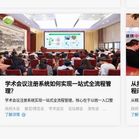
会议管理和营销。真正实现会务全流程的数字化管理。尤其对于中
小型会议，轻量、灵活、易操作的签到形式往往更受青睐。
学术会议注册系统如何实现一站式全流程管
从
理？
程
学术会议注册系统实现一站式全流程管理，核心在于以统一入口整
从精
合资源，通过自动化简化流程、以个性化覆盖需求、以数据化支撑
终实
政府大会
展览/博览会
学术会议
论坛峰会
发布会
政府
培训会
发布
了解详情
了解
决策。
方拥