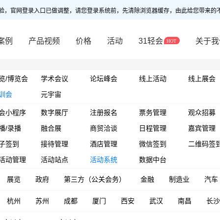
验，官网登录入口已做调整，请您登录系统前，先清除浏览器缓存，由此给您带来的
案例
产品视频
价格
活动
31轻会
关于我
览/博览会
学术会议
论坛峰会
线上活动
线上展会
训会
元宇宙
会小程序
数字展厅
注册报名
票务管理
观众招募
播/录播
融合展
商贸洽谈
日程管理
嘉宾管理
子签到
接待管理
酒店管理
微信签到
二维码签
活动管理
活动站点
活动系统
数据中台
展览
政府
第三方（公关会务）
金融
制造业
汽车
杭州
苏州
成都
厦门
西安
武汉
南昌
长沙