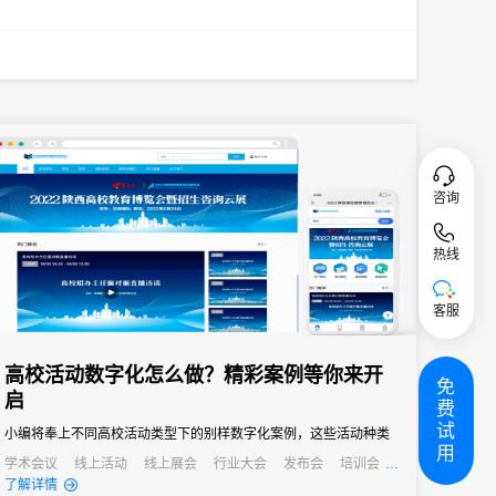
咨询
热线
客服
高校活动数字化怎么做？精彩案例等你来开
免
启
费
试
小编将奉上不同高校活动类型下的别样数字化案例，这些活动种类
用
多，需求多样，涉及高校的学术会议和论坛、高校的展览、校友活
学术会议
线上活动
线上展会
行业大会
发布会
培训会
了解详情
动和社团活动、文艺赛事活动、培训活动、招聘活动等，类型之