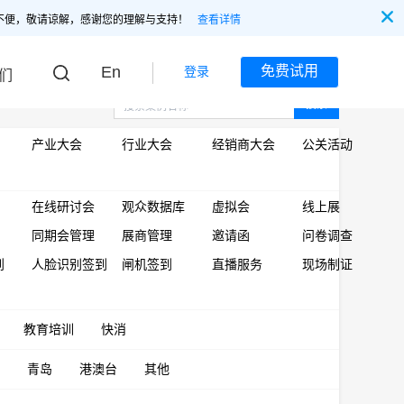
不便，敬请谅解，感谢您的理解与支持！
查看详情
En
免费试用
登录
们
搜索
产业大会
行业大会
经销商大会
公关活动
在线研讨会
观众数据库
虚拟会
线上展
同期会管理
展商管理
邀请函
问卷调查
到
人脸识别签到
闸机签到
直播服务
现场制证
教育培训
快消
青岛
港澳台
其他