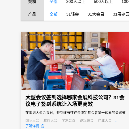
规模
全部
200人以上
500人以上
10
产品
全部
31轻会
31大会易
31展览
大型会议签到选择哪家会展科技公司？31会
议电子签到系统让入场更高效
在策划大型会议时，签到环节往往是决定参会者第一印象的关键节
点。传统的签到方式在应对千人以上规模会议时，常常出现排队拥
国际大会
政府大会
学术会议
论坛峰会
产业大会
行业大会
经销商大会
公关活动
培训会
招商会
了解详情
堵、信息错漏、数据统计滞后等问题，严重影响会议的专业形象和