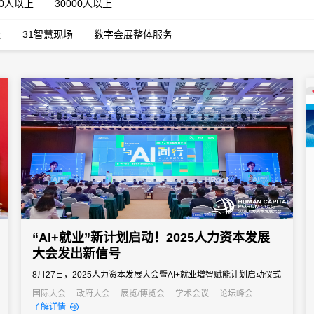
00人以上
30000人以上
云
31智慧现场
数字会展整体服务
“AI+就业”新计划启动！2025人力资本发展
大会发出新信号
8月27日，2025人力资本发展大会暨AI+就业增智赋能计划启动仪式
在上海徐汇滨江成功举办。
国际大会
政府大会
展览/博览会
学术会议
论坛峰会
线上活动
经销商大会
培训会
招商会
元宇宙
了解详情