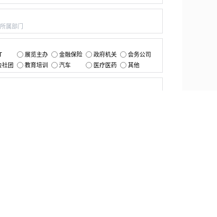
：
：
T
展览主办
金融保险
政府机关
会务公司
会社团
教育培训
汽车
医疗医药
其他
：
提交
资源中心