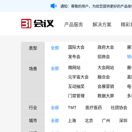
通知：尊敬的用户，为给您提供更好的产品体
产品服务
解决方案
精彩
国际大会
政府大会
展
全部
类型
发布会
招商会
培
微网站
大会网站
展
全部
场景
元宇宙大会
融合会
直
互动抽奖
会展营销
电
门禁管理
数据大屏
多
行业
全部
TMT
医疗医药
社团协会
城市
全部
上海
北京
广州
深圳