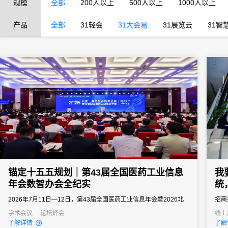
规模
全部
200人以上
500人以上
1000人以上
产品
全部
31轻会
31大会易
31展览云
31智
锚定十五五规划｜第43届全国医药工业信息
我
年会数智办会全纪实
统
2026年7月11日—12日，第43届全国医药工业信息年会暨2026北
招商
京・昌平生命科学论坛落地北京昌平石油科技交流中心。大会由北
投资
学术会议
论坛峰会
线上
了解详情
了解
京市经信局、北京市药监局、昌平区政府等多部门联合主办，中国
界5