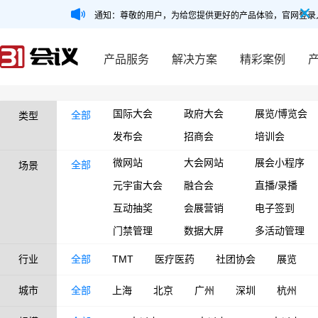
通知：尊敬的用户，为给您提供更好的产品体验，官网登录
产品服务
解决方案
精彩案例
国际大会
政府大会
展览/博览会
全部
类型
发布会
招商会
培训会
微网站
大会网站
展会小程序
全部
场景
元宇宙大会
融合会
直播/录播
互动抽奖
会展营销
电子签到
门禁管理
数据大屏
多活动管理
行业
全部
TMT
医疗医药
社团协会
展览
城市
全部
上海
北京
广州
深圳
杭州