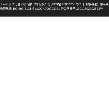
上海八彦图信息科技有限公司 版权所有
沪ICP备10004253号-2
|
服务条款
隐私条
免费热线:400-690-3131 企业QQ:4006903131 沪公网安备 31011502002823号