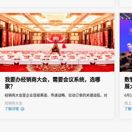
医药工业信息中心、北京未来科学城管委会联合承办，是拥有六十
向往
余年行业积淀、业内公认的“中国医药行业信息风向标”顶级产业...
导、
会务系
我要办经销商大会，需要会议系统，选哪
数
家？
展
经销商大会是企业连接渠道、传递战略、拉动订单的关键战役。对
6月
品牌商而言，它不只是“开一场会”，而是年度政策发布、销售目标分
食荟
经销商大会
线上
了解详情
了解
解、渠道关系维护的核心节点。一场成功的经销商大会，能让经销
州白
商明确方向、提振信心、快速进入作战状态。但是一次组织失误就
可能导致政策传达失真、核心经销商体验受损，甚至影响全年销售
业绩...