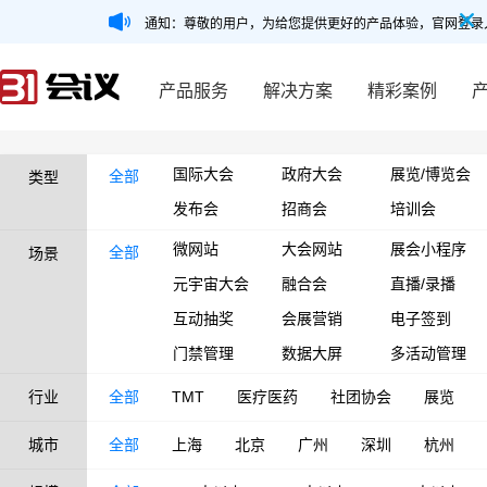
通知：尊敬的用户，为给您提供更好的产品体验，官网登录
产品服务
解决方案
精彩案例
国际大会
政府大会
展览/博览会
全部
类型
发布会
招商会
培训会
微网站
大会网站
展会小程序
全部
场景
元宇宙大会
融合会
直播/录播
互动抽奖
会展营销
电子签到
门禁管理
数据大屏
多活动管理
行业
全部
TMT
医疗医药
社团协会
展览
城市
全部
上海
北京
广州
深圳
杭州