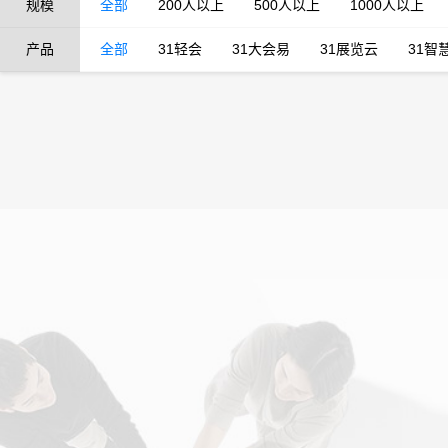
规模
全部
200人以上
500人以上
1000人以上
产品
全部
31轻会
31大会易
31展览云
31智