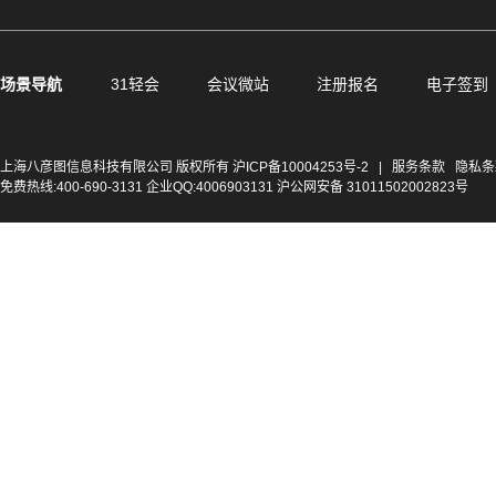
场景导航
31轻会
会议微站
注册报名
电子签到
上海八彦图信息科技有限公司 版权所有
沪ICP备10004253号-2
|
服务条款
隐私条
免费热线:400-690-3131 企业QQ:4006903131 沪公网安备 31011502002823号