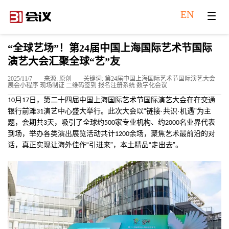
EN
“全球艺场”！第24届中国上海国际艺术节国际
演艺大会汇聚全球“艺”友
2025/11/7
来源: 原创
关键词: 第24届中国上海国际艺术节国际演艺大会
展会小程序 现场制证 二维码签到 报名注册系统 数字化会议
月
日，第二十四届中国上海国际艺术节国际演艺大会在在交通
10
17
银行前滩
演艺中心盛大举行。此次大会以“链接·共识·机遇”为主
31
题，会期共
天，吸引了全球约
家专业机构、约
名业界代表
3
500
2000
到场，举办各类演出展览活动共计
余场，聚焦艺术最前沿的对
1200
话，真正实现让海外佳作“引进来”，本土精品“走出去”。