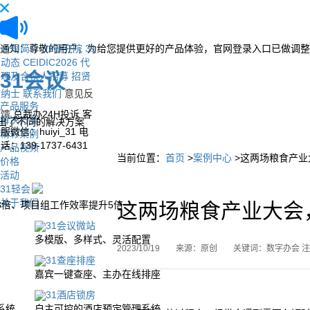
通知：尊敬的用户，为给您提供更好的产品体验，官网登录入口已做调整
公司简介
31研究院
31
动态
CEIDIC2026
代
31会议
理及合伙人招募
招贤
纳士
联系我们
意见反
产品服务
馈
总裁办24H投诉
客
解决方案
出了不同的解决方案
服微信：huiyi_31
电
精彩案例
话：139-1737-6431
产品视频
当前位置：
首页
>
案例中心
>这两场粮食产业
价格
活动
31轻会
关于我们
3倍、项目组工作效率提升5倍
这两场粮食产业大会
31会议微站
多模版、多样式、灵活配置
2023/10/19
来源：原创
关键词：数字办会 注
31查座排座
嘉宾一键查座、主办在线排座
31酒店锁房
系统
自主可控的酒店预定管理系统