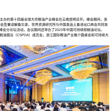
商会主办的第十四届全球大宗粮油产业峰会在云南昆明召开。峰会期间，浙
协会签署谅解备忘录，世界资源研究所与中国食品土畜进出口商会共同发
峰会分论坛活动，会议期间还举办了2023年中国可持续棕榈油论坛、
榈油倡议（CSPOA）成员会，浙江国际粮油产业推介圆桌会和可持续大