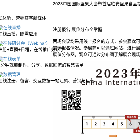
2023中国国际坚果大会暨首届临安坚果食品
式体验，营销获客新载体
在线直播
注册报名 展位分布全掌握
在线直播，随需应用
两场会议均采用线上报名的方式，参会嘉宾可
在线研讨会（Webinar）
掌握报名情况。参展商可以通过网站，进行
注册+直播+日程，在线推广好帮手
展位分布图，观众可通过分布图了解展会现
在线表单
1分钟就能制作、分享、数据回流的智慧表单
数据管理
在线注册、留咨、交互数据一站汇聚、营销与运营