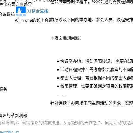
在会展举办的过程中，经常会遇到需要在短
字化方案亦有差异
31整合直播
会议系统
依旧涉及不同的举办地、参会人员、议程安
All in one的线上会系统
下方面遇到问题：
● 协调举办地：活动间隔较短， 需要在
● 活动日程安排：需考虑参会嘉宾的不同
● 参会人管理：需要根据不同的参会人
● 权限管理：需要正确划定项目的权限
服务
……
针对连续举办两场不同主题活动的需求，实现
管理的革新利器
的丝滑体验、营销策略的精准推送、买家配对的天作之合、同期活动的完
源供需门户