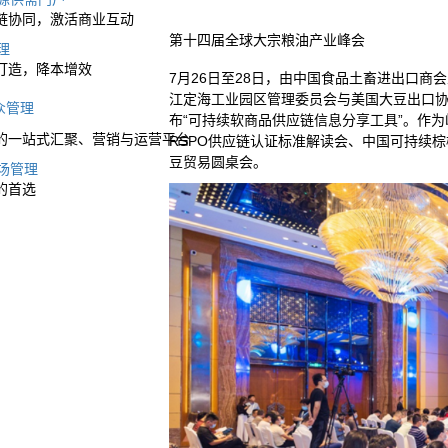
链协同，激活商业互动
第十四届全球大宗粮油产业峰会
理
打造，降本增效
7月26日至28日，由中国食品土畜进出口
江定海工业园区管理委员会与美国大豆出口
众管理
布“可持续软商品供应链信息分享工具”。作为
的一站式汇聚、营销与运营平台
RSPO供应链认证标准解读会、中国可持续棕
豆贸易圆桌会。
场管理
的首选