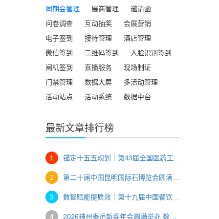
同期会管理
展商管理
邀请函
问卷调查
互动抽奖
会展营销
电子签到
接待管理
酒店管理
微信签到
二维码签到
人脸识别签到
闸机签到
直播服务
现场制证
门禁管理
数据大屏
多活动管理
活动站点
活动系统
数据中台
最新文章排行榜
1
锚定十五五规划｜第43届全国医药工业信息年会数智办会全纪实
2
第二十届中国昆明国际石博览会圆满落幕 数字技术赋能玉石产业双向共赢
3
数智赋能提质效｜第十九届中国餐饮产业发展大会台州圆满落幕
4
2026神州泰岳新春年会圆满举办 数字技术赋能企业年度盛典