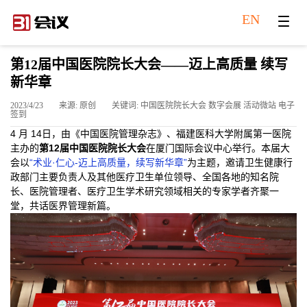
EN
第12届中国医院院长大会——迈上高质量 续写
新华章
2023/4/23
来源: 原创
关键词: 中国医院院长大会 数字会展 活动微站 电子
签到
4 月 14日，由《中国医院管理杂志》、福建医科大学附属第一医院
主办的
第12届中国医院院长大会
在厦门国际会议中心举行。本届大
会以
“术业·仁心-迈上高质量，续写新华章”
为主题，邀请卫生健康行
政部门主要负责人及其他医疗卫生单位领导、全国各地的知名院
长、医院管理者、医疗卫生学术研究领域相关的专家学者齐聚一
堂，共话医界管理新篇。