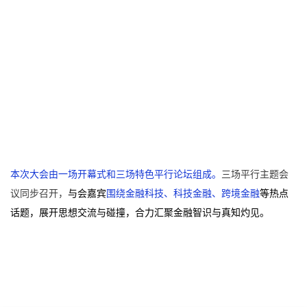
本次大会由一场开幕式和三场特色平行论坛组成。
三场平行主题会
议同步召开，
与会嘉宾
围绕金融科技、科技金融、跨境金融
等热点
话题，展开思想交流与碰撞，合力汇聚金融智识与真知灼见。