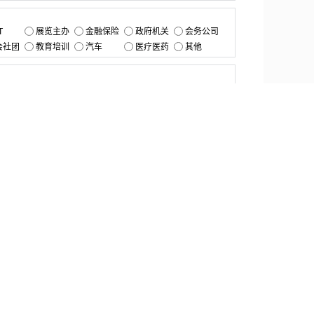
：
T
展览主办
金融保险
政府机关
会务公司
会社团
教育培训
汽车
医疗医药
其他
：
提交
资源中心
产品更新
白皮书与报告