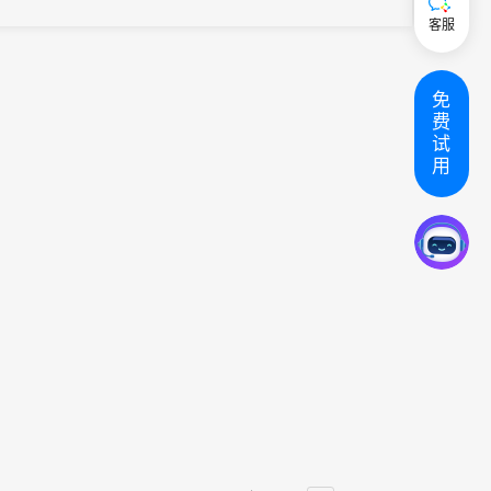
务，让每一位久别重逢的袁记人仍能体会到宾至如归的参会体验。
客服
免
费
试
用