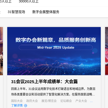
00人以上
30000人以上
云
31智慧现场
数字会展整体服务
31会议2025上半年成绩单：大会篇
回首上半年，31会议运用数字化技术打破语言和地域边界，为数百
场各类重要会议和活动提供了智慧化解决方案，在服务国家战略、
促进国际合作、推动产业发展中发挥了重要的数字化支撑作用。年
国际大会
政府大会
展览/博览会
论坛峰会
产业大会
行业大会
经销商大会
公关活动
发布会
培训会
招商会
了解详情
中之际，让我们一同回顾上半年的精彩案例，探寻数字化服务如何