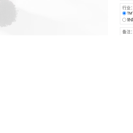
行业
TM
协
备注
客户服务
伙伴连接
软件下载
梧桐栈-活动供需平台
31白皮书
31精选供应商