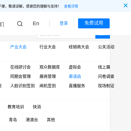
不便，敬请谅解，感谢您的理解与支持！
查看详情
En
免费试用
登录
们
搜索
产业大会
行业大会
经销商大会
公关活动
在线研讨会
观众数据库
虚拟会
线上展
同期会管理
展商管理
邀请函
问卷调查
到
人脸识别签到
闸机签到
直播服务
现场制证
教育培训
快消
青岛
港澳台
其他