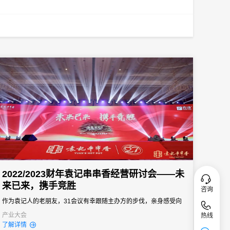
2022/2023财年袁记串串香经营研讨会——未
来已来，携手竞胜
咨询
作为袁记人的老朋友，31会议有幸跟随主办方的步伐，亲身感受向
深扎根的袁记文化，同时以数字化技术赋能会议举办。掌上微站、
产业大会
热线
了解详情
智慧通知、现场签到制证以及手持机用餐签到等服务，优化会议服