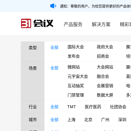
通知：尊敬的用户，为给您提供更好的产品体
产品服务
解决方案
精彩
国际大会
政府大会
展
全部
类型
发布会
招商会
培
微网站
大会网站
展
全部
场景
元宇宙大会
融合会
直
互动抽奖
会展营销
电
门禁管理
数据大屏
多
行业
全部
TMT
医疗医药
社团协会
城市
全部
上海
北京
广州
深圳