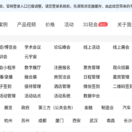
验，官网登录入口已做调整，请您登录系统前，先清除浏览器缓存，由此给您带来的
案例
产品视频
价格
活动
31轻会
关于我
览/博览会
学术会议
论坛峰会
线上活动
线上展会
训会
元宇宙
会小程序
数字展厅
注册报名
票务管理
观众招募
播/录播
融合展
商贸洽谈
日程管理
嘉宾管理
子签到
接待管理
酒店管理
微信签到
二维码签
活动管理
活动站点
活动系统
数据中台
展览
政府
第三方（公关会务）
金融
制造业
汽车
杭州
苏州
成都
厦门
西安
武汉
南昌
长沙