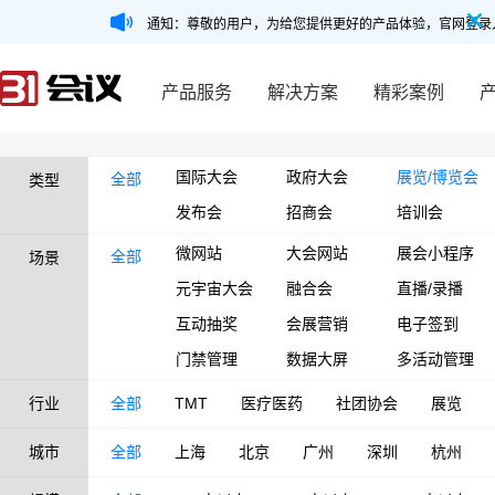
通知：尊敬的用户，为给您提供更好的产品体验，官网登录
产品服务
解决方案
精彩案例
国际大会
政府大会
展览/博览会
全部
类型
发布会
招商会
培训会
微网站
大会网站
展会小程序
全部
场景
元宇宙大会
融合会
直播/录播
互动抽奖
会展营销
电子签到
门禁管理
数据大屏
多活动管理
行业
全部
TMT
医疗医药
社团协会
展览
城市
全部
上海
北京
广州
深圳
杭州