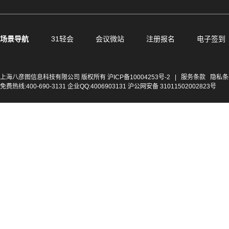
场景导航
31轻会
会议微站
注册报名
电子签到
上海八彦图信息科技有限公司 版权所有
沪ICP备10004253号-2
|
服务条款
隐私条
免费热线:400-690-3131 企业QQ:4006903131 沪公网安备 31011502002823号