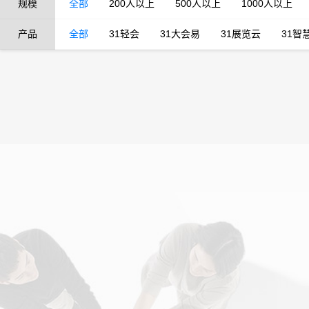
规模
全部
200人以上
500人以上
1000人以上
产品
全部
31轻会
31大会易
31展览云
31智