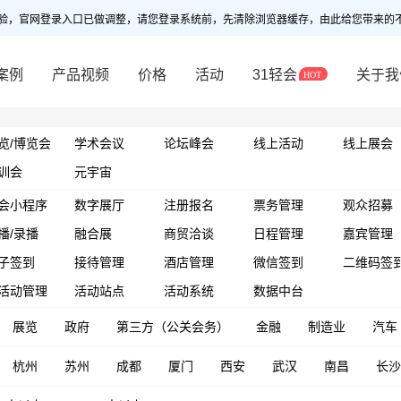
验，官网登录入口已做调整，请您登录系统前，先清除浏览器缓存，由此给您带来的
案例
产品视频
价格
活动
31轻会
关于我
览/博览会
学术会议
论坛峰会
线上活动
线上展会
训会
元宇宙
会小程序
数字展厅
注册报名
票务管理
观众招募
播/录播
融合展
商贸洽谈
日程管理
嘉宾管理
子签到
接待管理
酒店管理
微信签到
二维码签
活动管理
活动站点
活动系统
数据中台
展览
政府
第三方（公关会务）
金融
制造业
汽车
杭州
苏州
成都
厦门
西安
武汉
南昌
长沙