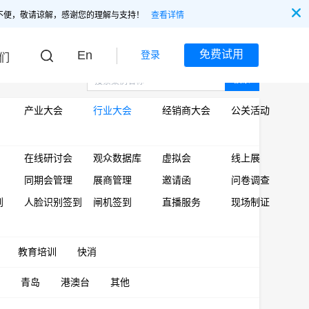
不便，敬请谅解，感谢您的理解与支持！
查看详情
En
免费试用
登录
们
搜索
产业大会
行业大会
经销商大会
公关活动
在线研讨会
观众数据库
虚拟会
线上展
同期会管理
展商管理
邀请函
问卷调查
到
人脸识别签到
闸机签到
直播服务
现场制证
教育培训
快消
青岛
港澳台
其他