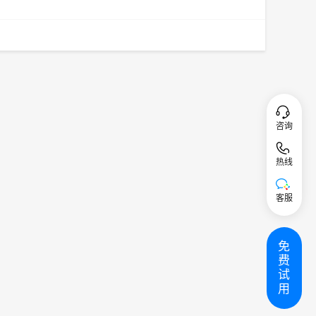
咨询
热线
客服
免
费
试
用