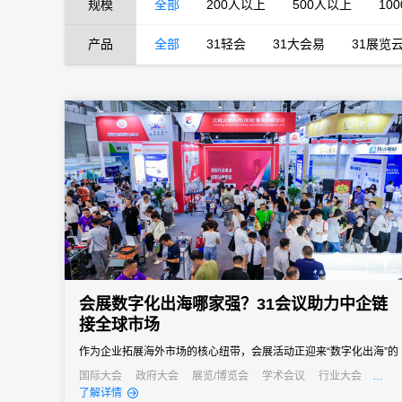
规模
全部
200人以上
500人以上
10
产品
全部
31轻会
31大会易
31展览
会展数字化出海哪家强？31会议助力中企链
接全球市场
作为企业拓展海外市场的核心纽带，会展活动正迎来“数字化出海”的
关键转型期——传统线下办展模式受限于多语言壁垒、跨时区协
国际大会
政府大会
展览/博览会
学术会议
行业大会
经销商大会
公关活动
发布会
了解详情
调、数据合规等难题，难以满足国际化运营需求。