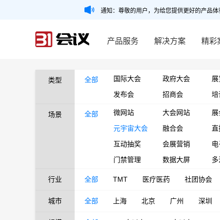
通知：尊敬的用户，为给您提供更好的产品体
产品服务
解决方案
精彩
国际大会
政府大会
展
全部
类型
发布会
招商会
培
微网站
大会网站
展
全部
场景
元宇宙大会
融合会
直
互动抽奖
会展营销
电
门禁管理
数据大屏
多
行业
全部
TMT
医疗医药
社团协会
城市
全部
上海
北京
广州
深圳