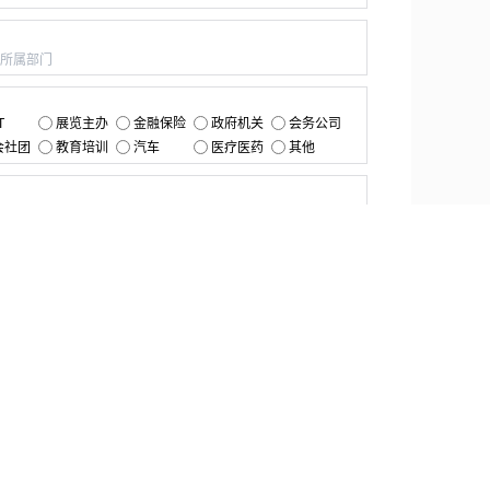
：
：
T
展览主办
金融保险
政府机关
会务公司
会社团
教育培训
汽车
医疗医药
其他
：
提交
资源中心