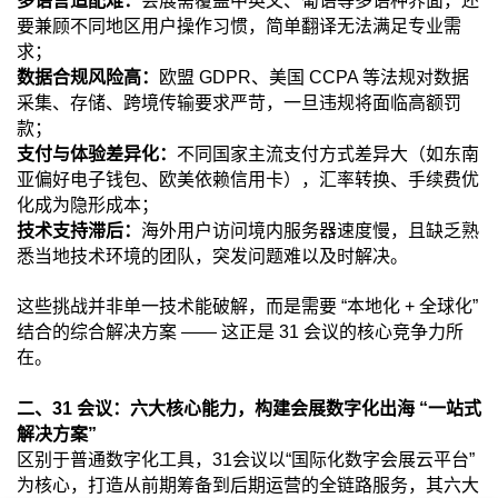
多语言适配难：
会展需覆盖中英文、葡语等多语种界面，还
要兼顾不同地区用户操作习惯，简单翻译无法满足专业需
求；
数据合规风险高：
欧盟 GDPR、美国 CCPA 等法规对数据
采集、存储、跨境传输要求严苛，一旦违规将面临高额罚
款；
支付与体验差异化：
不同国家主流支付方式差异大（如东南
亚偏好电子钱包、欧美依赖信用卡），汇率转换、手续费优
化成为隐形成本；
技术支持滞后：
海外用户访问境内服务器速度慢，且缺乏熟
悉当地技术环境的团队，突发问题难以及时解决。
这些挑战并非单一技术能破解，而是需要 “本地化 + 全球化”
结合的综合解决方案 —— 这正是 31 会议的核心竞争力所
在。
二、31 会议：六大核心能力，构建会展数字化出海 “一站式
解决方案”
区别于普通数字化工具，31会议以“国际化数字会展云平台”
为核心，打造从前期筹备到后期运营的全链路服务，其六大