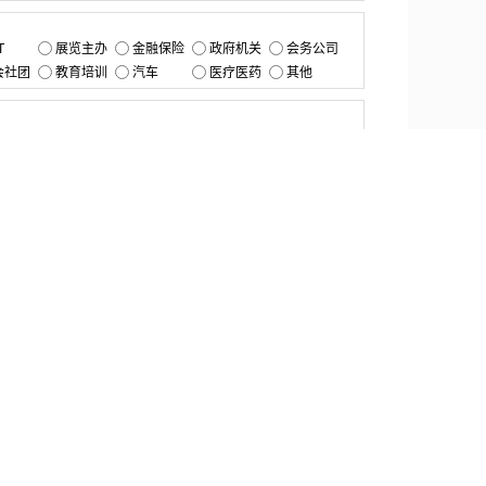
：
T
展览主办
金融保险
政府机关
会务公司
会社团
教育培训
汽车
医疗医药
其他
：
提交
资源中心
产品更新
白皮书与报告