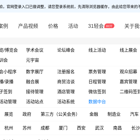
验，官网登录入口已做调整，请您登录系统前，先清除浏览器缓存，由此给您带来的
案例
产品视频
价格
活动
31轻会
关于我
览/博览会
学术会议
论坛峰会
线上活动
线上展会
训会
元宇宙
会小程序
数字展厅
注册报名
票务管理
观众招募
播/录播
融合展
商贸洽谈
日程管理
嘉宾管理
子签到
接待管理
酒店管理
微信签到
二维码签
活动管理
活动站点
活动系统
数据中台
展览
政府
第三方（公关会务）
金融
制造业
汽车
杭州
苏州
成都
厦门
西安
武汉
南昌
长沙