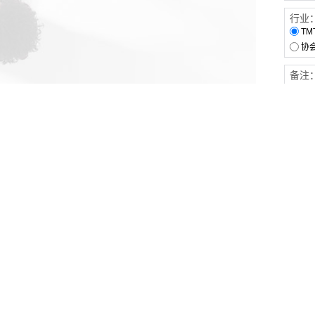
行业
TM
协
备注
客户服务
伙伴连接
软件下载
梧桐栈-活动供需平台
31白皮书
31精选供应商