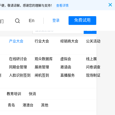
不便，敬请谅解，感谢您的理解与支持！
查看详情
En
免费试用
登录
们
搜索
产业大会
行业大会
经销商大会
公关活动
在线研讨会
观众数据库
虚拟会
线上展
同期会管理
展商管理
邀请函
问卷调查
到
人脸识别签到
闸机签到
直播服务
现场制证
教育培训
快消
青岛
港澳台
其他