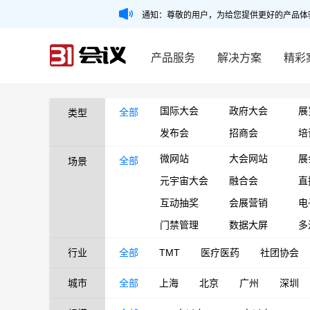
通知：尊敬的用户，为给您提供更好的产品体
产品服务
解决方案
精彩
国际大会
政府大会
展
全部
类型
发布会
招商会
培
微网站
大会网站
展
全部
场景
元宇宙大会
融合会
直
互动抽奖
会展营销
电
门禁管理
数据大屏
多
行业
全部
TMT
医疗医药
社团协会
城市
全部
上海
北京
广州
深圳