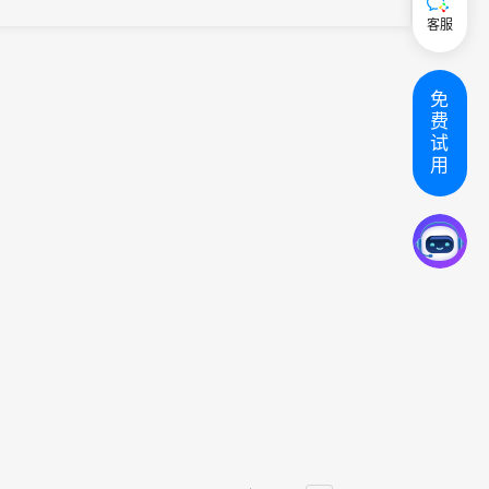
客服
免
费
试
用