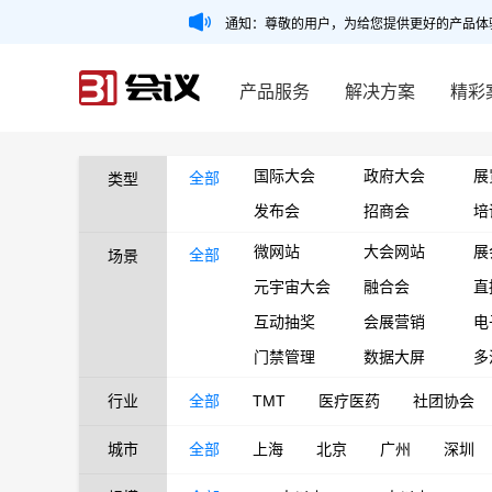
通知：尊敬的用户，为给您提供更好的产品体
产品服务
解决方案
精彩
国际大会
政府大会
展
全部
类型
发布会
招商会
培
微网站
大会网站
展
全部
场景
元宇宙大会
融合会
直
互动抽奖
会展营销
电
门禁管理
数据大屏
多
行业
全部
TMT
医疗医药
社团协会
城市
全部
上海
北京
广州
深圳