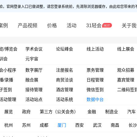
验，官网登录入口已做调整，请您登录系统前，先清除浏览器缓存，由此给您带来的
案例
产品视频
价格
活动
31轻会
关于我
览/博览会
学术会议
论坛峰会
线上活动
线上展会
训会
元宇宙
会小程序
数字展厅
注册报名
票务管理
观众招募
播/录播
融合展
商贸洽谈
日程管理
嘉宾管理
子签到
接待管理
酒店管理
微信签到
二维码签
活动管理
活动站点
活动系统
数据中台
展览
政府
第三方（公关会务）
金融
制造业
汽车
杭州
苏州
成都
厦门
西安
武汉
南昌
长沙