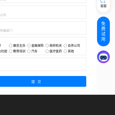
客服
：
免
：
费
试
用
：
T
展览主办
金融保险
政府机关
会务公司
会社团
教育培训
汽车
医疗医药
其他
：
提交