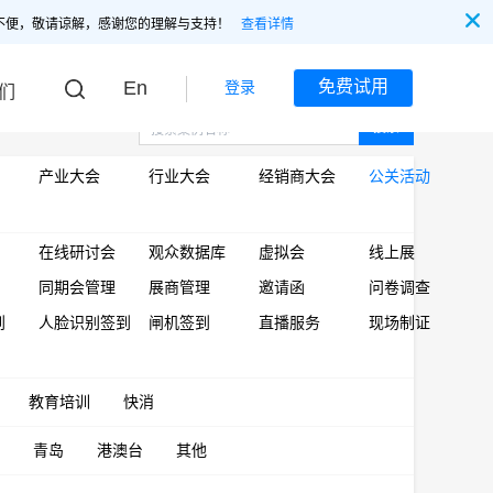
不便，敬请谅解，感谢您的理解与支持！
查看详情
En
免费试用
登录
们
搜索
产业大会
行业大会
经销商大会
公关活动
在线研讨会
观众数据库
虚拟会
线上展
同期会管理
展商管理
邀请函
问卷调查
到
人脸识别签到
闸机签到
直播服务
现场制证
教育培训
快消
青岛
港澳台
其他