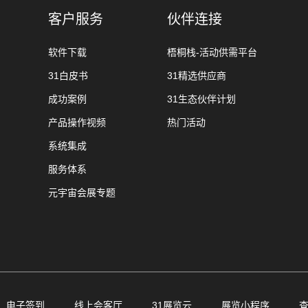
客户服务
伙伴连接
软件下载
梧桐栈-活动供需平台
31白皮书
31精选供应商
成功案例
31生态伙伴计划
产品操作视频
热门活动
系统集成
服务体系
元宇宙会展专题
电子签到
线上会客厅
31展览云
展览小程序