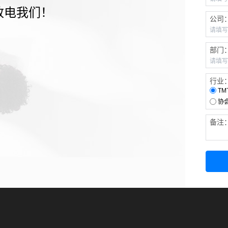
致电我们！
公司
部门
行业
TM
协
备注