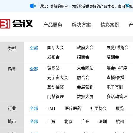
通知：尊敬的用户，为给您提供更好的产品体验，官网登录
产品服务
解决方案
精彩案例
国际大会
政府大会
展览/博览会
全部
类型
发布会
招商会
培训会
微网站
大会网站
展会小程序
全部
场景
元宇宙大会
融合会
直播/录播
互动抽奖
会展营销
电子签到
门禁管理
数据大屏
多活动管理
行业
全部
TMT
医疗医药
社团协会
展览
城市
全部
上海
北京
广州
深圳
杭州