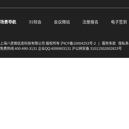
场景导航
31轻会
会议微站
注册报名
电子签到
上海八彦图信息科技有限公司 版权所有
沪ICP备10004253号-2
|
服务条款
隐私条
免费热线:400-690-3131 企业QQ:4006903131 沪公网安备 31011502002823号