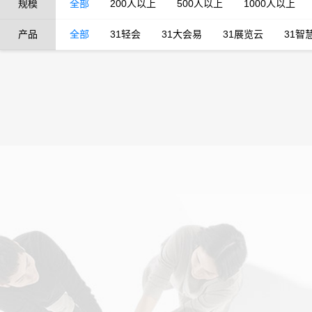
规模
全部
200人以上
500人以上
1000人以上
产品
全部
31轻会
31大会易
31展览云
31智