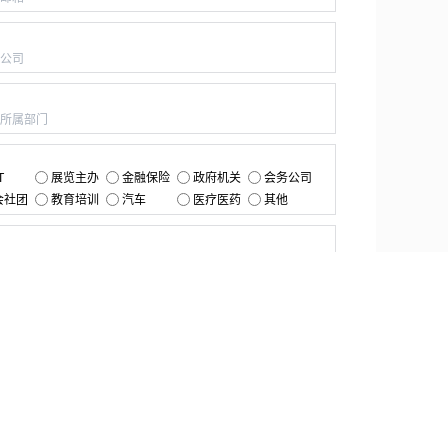
：
：
：
T
展览主办
金融保险
政府机关
会务公司
会社团
教育培训
汽车
医疗医药
其他
：
提交