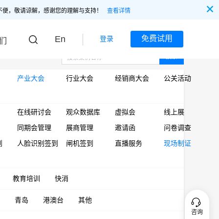
不便，敬请谅解，感谢您的理解与支持！
查看详情
En
免费试用
登录
们
搜索
产业大会
行业大会
经销商大会
公关活动
在线研讨会
观众数据库
虚拟会
线上展
同期会管理
展商管理
邀请函
问卷调查
到
人脸识别签到
闸机签到
直播服务
现场制证
教育培训
快消
青岛
港澳台
其他
咨询