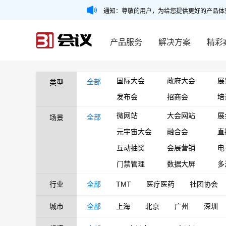
通知：尊敬的用户，为给您提供更好的产品体
产品服务
解决方案
精彩
国际大会
政府大会
展
全部
类型
发布会
招商会
培
微网站
大会网站
展
全部
场景
元宇宙大会
融合会
直
互动抽奖
会展营销
电
门禁管理
数据大屏
多
行业
全部
TMT
医疗医药
社团协会
城市
全部
上海
北京
广州
深圳