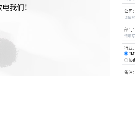
致电我们！
公司
部门
行业
TM
协
备注