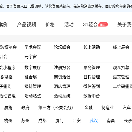
验，官网登录入口已做调整，请您登录系统前，先清除浏览器缓存，由此给您带来的
案例
产品视频
价格
活动
31轻会
关于我
览/博览会
学术会议
论坛峰会
线上活动
线上展会
训会
元宇宙
会小程序
数字展厅
注册报名
票务管理
观众招募
播/录播
融合展
商贸洽谈
日程管理
嘉宾管理
子签到
接待管理
酒店管理
微信签到
二维码签
活动管理
活动站点
活动系统
数据中台
展览
政府
第三方（公关会务）
金融
制造业
汽车
杭州
苏州
成都
厦门
西安
武汉
南昌
长沙