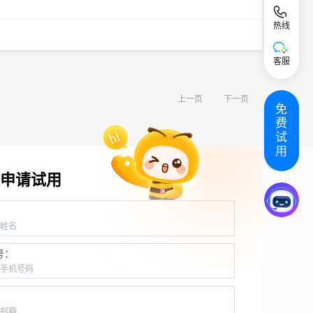
热线
客服
上一页
下一页
免
费
试
用
申请试用
：
号：
：