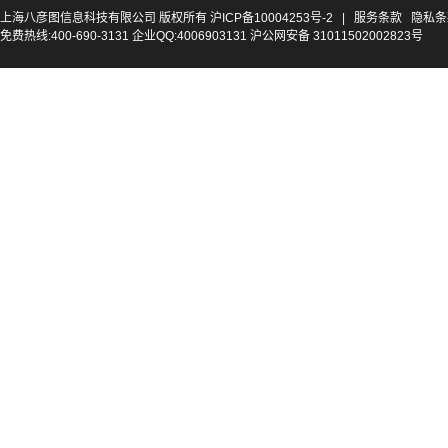
上海八彦图信息科技有限公司 版权所有
沪ICP备10004253号-2
|
服务条款
隐私条
免费热线:400-690-3131 企业QQ:4006903131 沪公网安备 31011502002823号