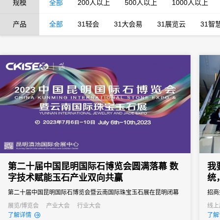
规模
全部
200人以上
500人以上
1000人以上
产品
全部
31轻会
31大会易
31展览云
31智
第二十届中国昆明国际石博览会圆满落幕 数
我
字技术赋能玉石产业双向共赢
统
第二十届中国昆明国际石博览会暨云南国际珠宝玉石展在昆明闭幕
招商
投资
展览/博览会
产业大会
行业大会
线上
了解详情
了解
界5