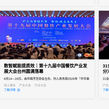
向往
导、
会务系
数智赋能提质效｜第十九届中国餐饮产业发
3
展大会台州圆满落幕
分
6月14—16日，由中国烹饪协会主办、列入商务部2026年「中华美
31
食荟」重点促消费活动的第十九届中国餐饮产业发展大会在浙江台
线上展会
产业大会
行业大会
产业
了解详情
了解
州白天鹅国际会议中心圆满举办。