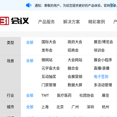
通知：尊敬的用户，为给您提供更好的产品体验，官网登录
产品服务
解决方案
精彩案例
国际大会
政府大会
展览/博览会
全部
类型
发布会
招商会
培训会
微网站
大会网站
展会小程序
全部
场景
元宇宙大会
融合会
直播/录播
互动抽奖
会展营销
电子签到
门禁管理
数据大屏
多活动管理
行业
全部
TMT
医疗医药
社团协会
展览
城市
全部
上海
北京
广州
深圳
杭州