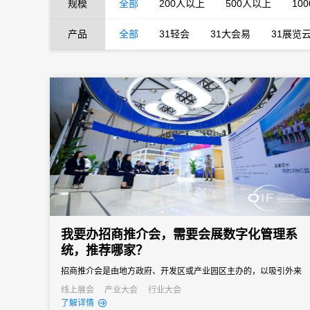
规模
全部
200人以上
500人以上
10
产品
全部
31轻会
31大会易
31展览
我要办招商推介会，需要会展数字化管理系
统，推荐哪家？
招商推介会是由地方政府、开发区或产业园区主办的，以吸引外来
投资、促进产业落地为核心目标的专题商务活动。参会客商涵盖世
线上展会
产业大会
行业大会
了解详情
界500强、行业龙头、投资机构和商会协会，单场活动潜在投资意