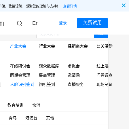
不便，敬请谅解，感谢您的理解与支持！
查看详情
En
免费试用
登录
们
搜索
产业大会
行业大会
经销商大会
公关活动
在线研讨会
观众数据库
虚拟会
线上展
同期会管理
展商管理
邀请函
问卷调查
到
人脸识别签到
闸机签到
直播服务
现场制证
教育培训
快消
青岛
港澳台
其他