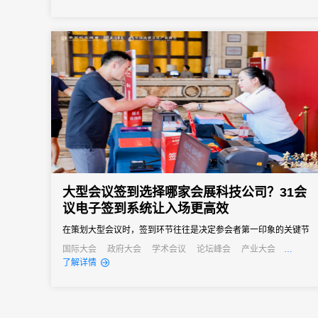
向往往以亿元计。招商推介会承载着区域经济展示、产业政策宣
导、重点项目发布、客商精准对接等多重使命。因此主办方需要的
会务系统不...
大型会议签到选择哪家会展科技公司？31会
议电子签到系统让入场更高效
在策划大型会议时，签到环节往往是决定参会者第一印象的关键节
点。传统的签到方式在应对千人以上规模会议时，常常出现排队拥
国际大会
政府大会
学术会议
论坛峰会
产业大会
行业大会
经销商大会
公关活动
培训会
招商会
了解详情
堵、信息错漏、数据统计滞后等问题，严重影响会议的专业形象和
参会体验。选择一款可靠的电子签到系统，是大型会议成功举办的
重要保障。31会议作为中国领先的数字会展平台，其电子签到解决
方案凭借...