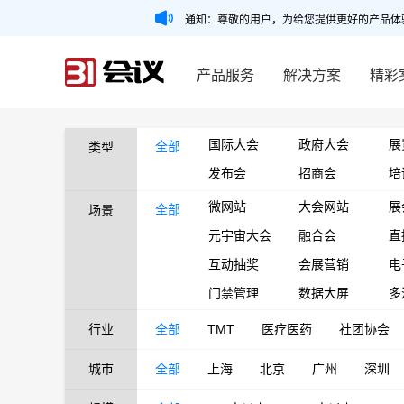
通知：尊敬的用户，为给您提供更好的产品体
产品服务
解决方案
精彩
国际大会
政府大会
展
全部
类型
发布会
招商会
培
微网站
大会网站
展
全部
场景
元宇宙大会
融合会
直
互动抽奖
会展营销
电
门禁管理
数据大屏
多
行业
全部
TMT
医疗医药
社团协会
城市
全部
上海
北京
广州
深圳