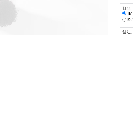
行业
TM
协
备注
客户服务
伙伴连接
软件下载
梧桐栈-活动供需平台
31白皮书
31精选供应商