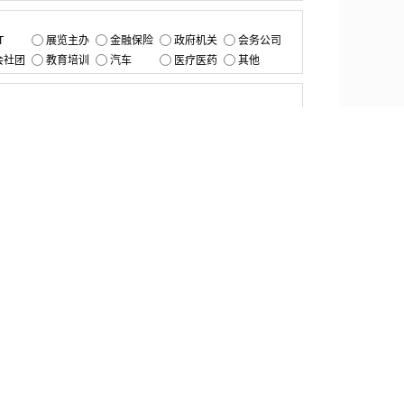
：
T
展览主办
金融保险
政府机关
会务公司
会社团
教育培训
汽车
医疗医药
其他
：
提交
资源中心
产品更新
白皮书与报告