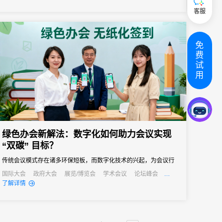
签到已成为数字办会、数字办展的标配。那么，市面上的会展电子
客服
签到究竟有哪些类型？面对众多服务商，为什么众多资深活动组织
者和行业...
免
费
试
用
绿色办会新解法：数字化如何助力会议实现
“双碳” 目标？
传统会议模式存在诸多环保短板，而数字化技术的兴起，为会议行
业实现绿色转型、达成“双碳”目标提供了新的解法。
国际大会
政府大会
展览/博览会
学术会议
论坛峰会
线上活动
线上展会
产业大会
了解详情