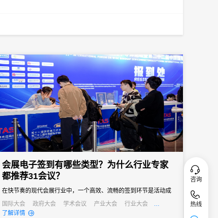
会展电子签到有哪些类型？为什么行业专家
都推荐31会议？
咨询
在快节奏的现代会展行业中，一个高效、流畅的签到环节是活动成
功的第一步。它不仅关系到参会者的第一印象，更直接影响着活动
国际大会
政府大会
学术会议
产业大会
行业大会
热线
经销商大会
培训会
招商会
了解详情
的组织效率和数据准确性。告别传统纸质签到的繁琐与混乱，电子