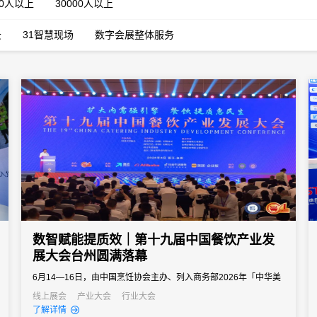
00人以上
30000人以上
云
31智慧现场
数字会展整体服务
数智赋能提质效｜第十九届中国餐饮产业发
展大会台州圆满落幕
6月14—16日，由中国烹饪协会主办、列入商务部2026年「中华美
食荟」重点促消费活动的第十九届中国餐饮产业发展大会在浙江台
线上展会
产业大会
行业大会
了解详情
州白天鹅国际会议中心圆满举办。