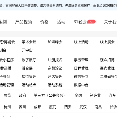
验，官网登录入口已做调整，请您登录系统前，先清除浏览器缓存，由此给您带来的
案例
产品视频
价格
活动
31轻会
关于我
览/博览会
学术会议
论坛峰会
线上活动
线上展会
训会
元宇宙
会小程序
数字展厅
注册报名
票务管理
观众招募
播/录播
融合展
商贸洽谈
日程管理
嘉宾管理
子签到
接待管理
酒店管理
微信签到
二维码签
活动管理
活动站点
活动系统
数据中台
展览
政府
第三方（公关会务）
金融
制造业
汽车
杭州
苏州
成都
厦门
西安
武汉
南昌
长沙