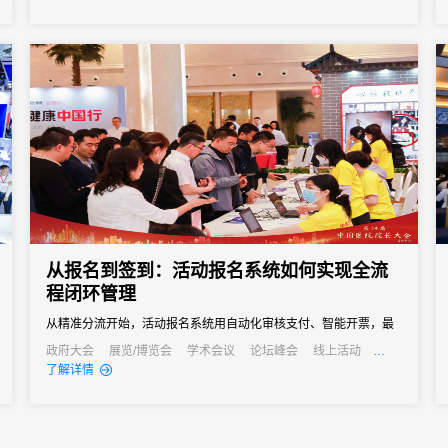
从报名到签到：活动报名系统如何实现全流
程闭环管理
从精准分流开始，活动报名系统用自动化审核支付、智能开票，最
终实现数据驱动的精细化管理，让参会者享受丝滑体验，更让主办
政府大会
展览/博览会
学术会议
论坛峰会
线上活动
发布会
培训会
了解详情
方拥有掌控全局的能力。