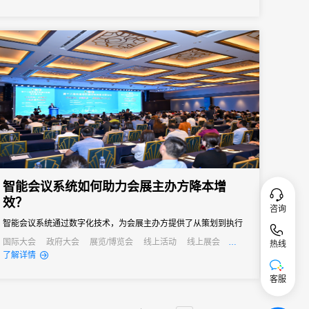
智能会议系统如何助力会展主办方降本增
效？
咨询
智能会议系统通过数字化技术，为会展主办方提供了从策划到执行
的全流程解决方案，不仅提高了会议效率，还显著降低了运营成
国际大会
政府大会
展览/博览会
线上活动
线上展会
热线
产业大会
公关活动
发布会
培训会
招商会
了解详情
本。
客服