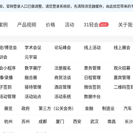
验，官网登录入口已做调整，请您登录系统前，先清除浏览器缓存，由此给您带来的
案例
产品视频
价格
活动
31轻会
关于我
览/博览会
学术会议
论坛峰会
线上活动
线上展会
训会
元宇宙
会小程序
数字展厅
注册报名
票务管理
观众招募
播/录播
融合展
商贸洽谈
日程管理
嘉宾管理
子签到
接待管理
酒店管理
微信签到
二维码签
活动管理
活动站点
活动系统
数据中台
展览
政府
第三方（公关会务）
金融
制造业
汽车
杭州
苏州
成都
厦门
西安
武汉
南昌
长沙