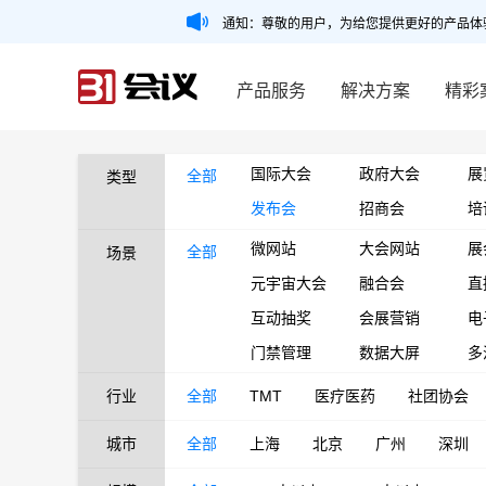
通知：尊敬的用户，为给您提供更好的产品体
产品服务
解决方案
精彩
国际大会
政府大会
展
全部
类型
发布会
招商会
培
微网站
大会网站
展
全部
场景
元宇宙大会
融合会
直
互动抽奖
会展营销
电
门禁管理
数据大屏
多
行业
全部
TMT
医疗医药
社团协会
城市
全部
上海
北京
广州
深圳