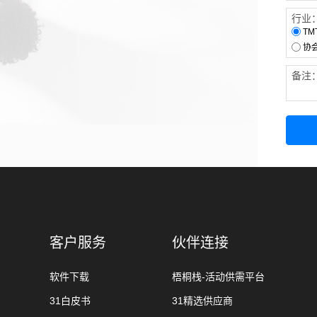
行业
TM
协
备注
客户服务
伙伴连接
软件下载
梧桐栈-活动供需平台
31白皮书
31精选供应商