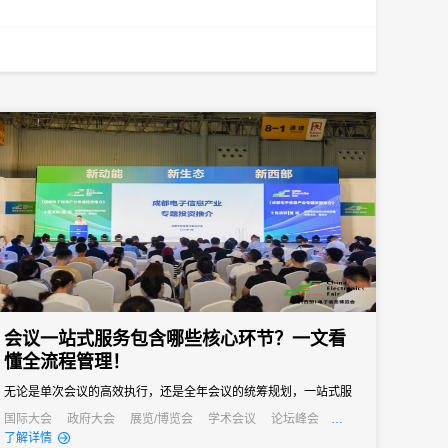
会议一站式服务包含哪些核心环节？一文看
懂全流程管理！
无论是单次会议的高效执行，还是全年会议的统筹规划，一站式服
务都能成为主办方的得力助手，帮助企业在节省成本的同时，提升
国际大会
政府大会
展览/博览会
学术会议
论坛峰会
线上活动
公关活动
发布会
培训会
了解详情
会议影响力，实现办会目标。