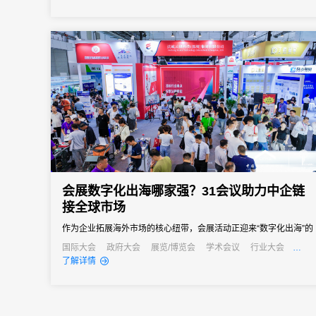
会展数字化出海哪家强？31会议助力中企链
接全球市场
作为企业拓展海外市场的核心纽带，会展活动正迎来“数字化出海”的
关键转型期——传统线下办展模式受限于多语言壁垒、跨时区协
国际大会
政府大会
展览/博览会
学术会议
行业大会
经销商大会
公关活动
发布会
了解详情
调、数据合规等难题，难以满足国际化运营需求。