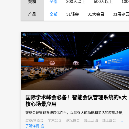
规模
全部
200人以上
500人以上
10
产品
全部
31轻会
31大会易
31展览
国际学术峰会必备！智能会议管理系统的5大
核心场景应用
智能会议管理系统应运而生，以其强大的功能和灵活的应用场景，
成为国际学术峰会不可或缺的得力助手。
展览/博览会
学术会议
论坛峰会
线上活动
线上展会
发布会
培训会
了解详情