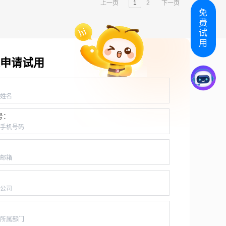
上一页
1
2
下一页
免
费
试
用
申请试用
：
号：
：
：
：