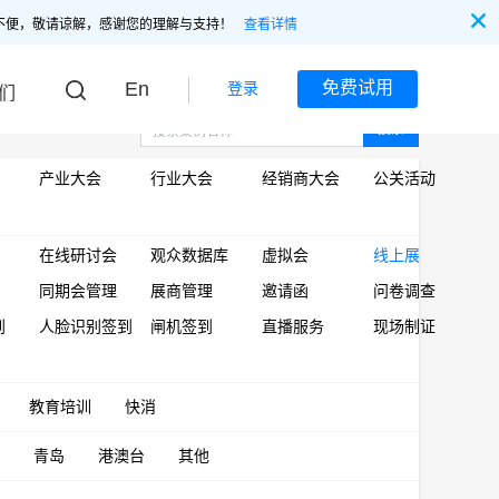
不便，敬请谅解，感谢您的理解与支持！
查看详情
En
免费试用
登录
们
搜索
产业大会
行业大会
经销商大会
公关活动
在线研讨会
观众数据库
虚拟会
线上展
同期会管理
展商管理
邀请函
问卷调查
到
人脸识别签到
闸机签到
直播服务
现场制证
教育培训
快消
青岛
港澳台
其他