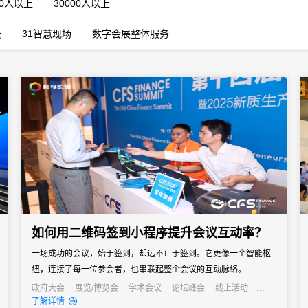
00人以上
30000人以上
云
31智慧现场
数字会展整体服务
如何用二维码签到小程序提升会议互动率？
一场成功的会议，始于签到，却远不止于签到。它更像一个智能枢
纽，连接了每一位参会者，也串联起整个会议的互动脉络。
政府大会
展览/博览会
学术会议
论坛峰会
线上活动
线上展会
经销商大会
公关活动
发布会
了解详情