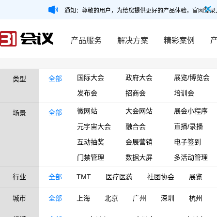
通知：尊敬的用户，为给您提供更好的产品体验，官网登录
产品服务
解决方案
精彩案例
国际大会
政府大会
展览/博览会
全部
类型
发布会
招商会
培训会
微网站
大会网站
展会小程序
全部
场景
元宇宙大会
融合会
直播/录播
互动抽奖
会展营销
电子签到
门禁管理
数据大屏
多活动管理
行业
全部
TMT
医疗医药
社团协会
展览
城市
全部
上海
北京
广州
深圳
杭州