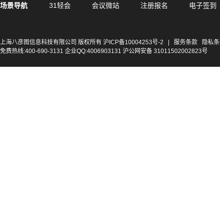
场景导航
31轻会
会议微站
注册报名
电子签到
上海八彦图信息科技有限公司 版权所有
沪ICP备10004253号-2
|
服务条款
隐私条
免费热线:400-690-3131 企业QQ:4006903131 沪公网安备 31011502002823号