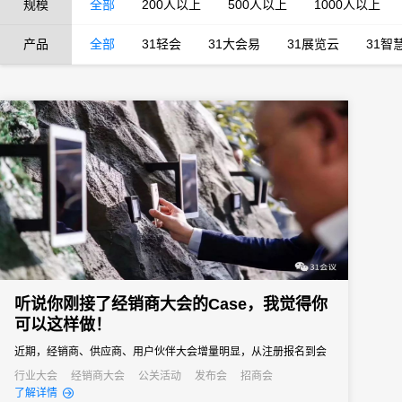
规模
全部
200人以上
500人以上
1000人以上
产品
全部
31轻会
31大会易
31展览云
31智
听说你刚接了经销商大会的Case，我觉得你
可以这样做！
近期，经销商、供应商、用户伙伴大会增量明显，从注册报名到会
议签到，从产品展示到会议活动，31会议助力活动变得与众不同。
行业大会
经销商大会
公关活动
发布会
招商会
了解详情