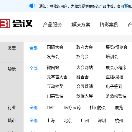
通知：尊敬的用户，为给您提供更好的产品体验，官网登录
产品服务
解决方案
精彩案例
国际大会
政府大会
展览/博览会
全部
类型
发布会
招商会
培训会
微网站
大会网站
展会小程序
全部
场景
元宇宙大会
融合会
直播/录播
互动抽奖
会展营销
电子签到
门禁管理
数据大屏
多活动管理
行业
全部
TMT
医疗医药
社团协会
展览
城市
全部
上海
北京
广州
深圳
杭州