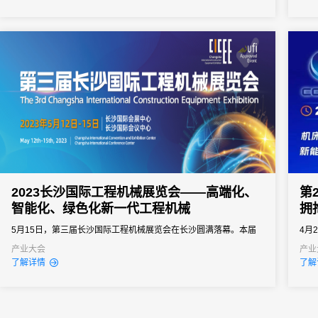
新产品招商暨全屋定制博览会（以下简称“长沙建博会”）在长沙国际
会展中心开幕。历经16载的沉淀与积累，长沙建博会作为中国中部
建材家...
2023长沙国际工程机械展览会——高端化、
第
智能化、绿色化新一代工程机械
拥
5月15日，第三届长沙国际工程机械展览会在长沙圆满落幕。本届
4月
展会以“高端化、智能化、绿色化——新一代工程机械”为主题，是今
展中
产业大会
产业
了解详情
了解
年以来国内工程机械行业最大的展会，也是工程机械实行“国四”标准
期将
后的首场国际性展会。