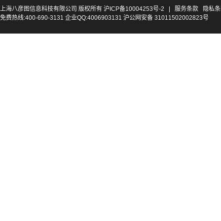
上海八彦图信息科技有限公司 版权所有
沪ICP备10004253号-2
|
服务条款
隐私条
免费热线:400-690-3131 企业QQ:4006903131 沪公网安备 31011502002823号