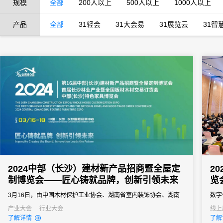
规模
全部
200人以上
500人以上
1000人以上
产品
全部
31轻会
31大会易
31展览云
31智
2024中部（长沙）建材新产品招商暨全屋定
2
制博览会——匠心铸就品牌，创新引领未来
览
3月16日，由中国木材保护工业协会、湖南省室内装饰协会、湖南
数字
省家具行业协会、长沙支点展览策划有限公司主办，湖南省房地产
产业大会
行业大会
线上
了解详情
了解
业协会、湖南建材商盟协办的，为期3天的2024中部（长沙）建材