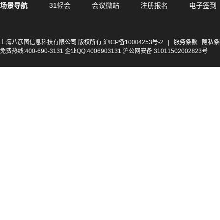
场景导航
31轻会
会议微站
注册报名
电子签到
上海八彦图信息科技有限公司 版权所有
沪ICP备10004253号-2
|
服务条款
隐私条
免费热线:400-690-3131 企业QQ:4006903131 沪公网安备 31011502002823号