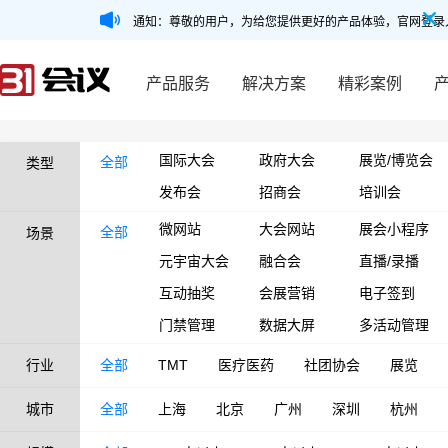
通知：尊敬的用户，为给您提供更好的产品体验，官网登录
产品服务
解决方案
精彩案例
国际大会
政府大会
展览/博览会
全部
类型
发布会
招商会
培训会
微网站
大会网站
展会小程序
全部
场景
元宇宙大会
融合会
直播/录播
互动抽奖
会展营销
电子签到
门禁管理
数据大屏
多活动管理
行业
全部
TMT
医疗医药
社团协会
展览
城市
全部
上海
北京
广州
深圳
杭州