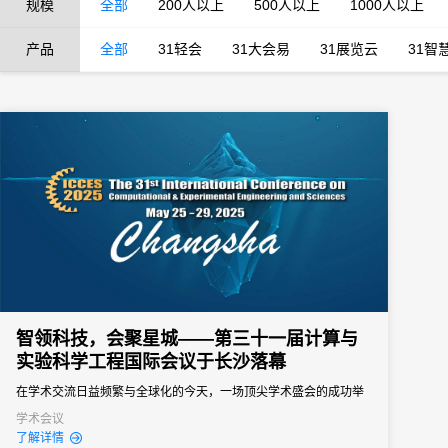
规模
全部
200人以上
500人以上
1000人以上
产品
全部
31轻会
31大会易
31展览云
31智
智领科技，会聚星城——第三十一届计算与
实验科学工程国际会议于长沙落幕
在学术交流日益频繁与全球化的今天，一场顶尖学术盛会的成功举
办，离不开专业细致且富有创新性的服务支持。2025年5月25日至
学术会议
了解详情
29日，备受瞩目的第三十一届计算与实验科学工程国际会议在长沙