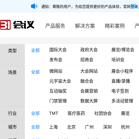
通知：尊敬的用户，为给您提供更好的产品体验，官网登录
产品服务
解决方案
精彩案例
国际大会
政府大会
展览/博览会
全部
类型
发布会
招商会
培训会
微网站
大会网站
展会小程序
全部
场景
元宇宙大会
融合会
直播/录播
互动抽奖
会展营销
电子签到
门禁管理
数据大屏
多活动管理
行业
全部
TMT
医疗医药
社团协会
展览
城市
全部
上海
北京
广州
深圳
杭州