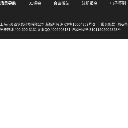
场景导航
31轻会
会议微站
注册报名
电子签到
上海八彦图信息科技有限公司 版权所有
沪ICP备10004253号-2
|
服务条款
隐私条
免费热线:400-690-3131 企业QQ:4006903131 沪公网安备 31011502002823号