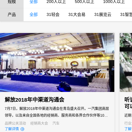
规模
全部
200人以上
500人以上
1000人以上
产品
全部
31轻会
31大会易
31展览云
31智
解放2018年中渠道沟通会
听
可
7月7日，解放2018年中渠道沟通会在青岛盛大召开。一汽集团高层
领导，以及来自全国各地的经销商、服务商和各界合作伙伴等1000
近期
余人齐聚青岛，共襄盛会。31会议作为数字会务支持全程见证。
议签
品牌公关活动
经销商大会
汽车
行业
了解详情
了解