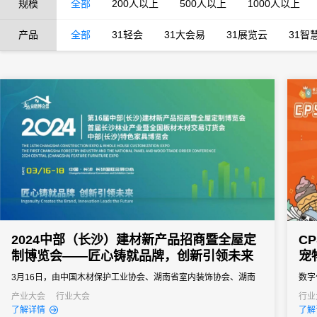
规模
全部
200人以上
500人以上
1000人以上
产品
全部
31轻会
31大会易
31展览云
31智
2024中部（长沙）建材新产品招商暨全屋定
C
制博览会——匠心铸就品牌，创新引领未来
宠
3月16日，由中国木材保护工业协会、湖南省室内装饰协会、湖南
数字
省家具行业协会、长沙支点展览策划有限公司主办，湖南省房地产
产业大会
行业大会
行业
了解详情
了解
业协会、湖南建材商盟协办的，为期3天的2024中部（长沙）建材