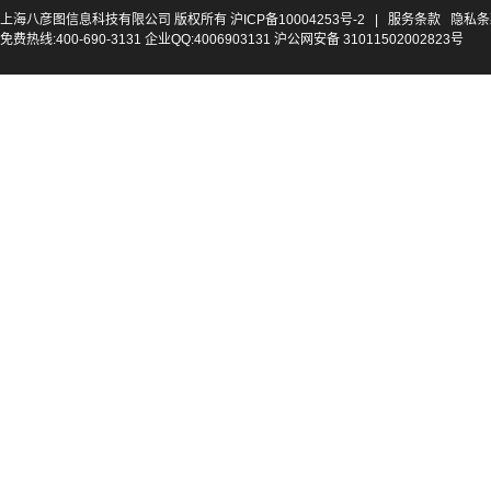
上海八彦图信息科技有限公司 版权所有
沪ICP备10004253号-2
|
服务条款
隐私条
免费热线:400-690-3131 企业QQ:4006903131 沪公网安备 31011502002823号