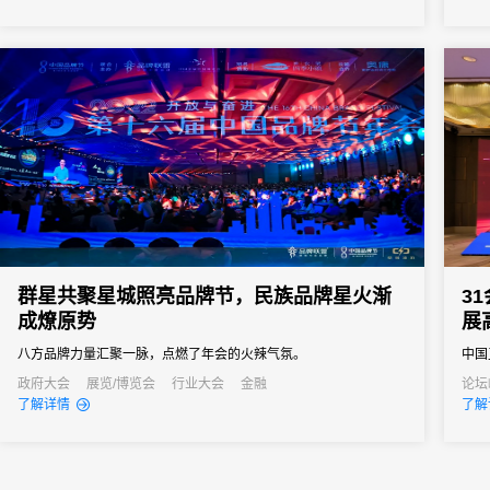
新产品招商暨全屋定制博览会（以下简称“长沙建博会”）在长沙国际
会展中心开幕。历经16载的沉淀与积累，长沙建博会作为中国中部
建材家...
群星共聚星城照亮品牌节，民族品牌星火渐
3
成燎原势
展
八方品牌力量汇聚一脉，点燃了年会的火辣气氛。
中国
遥发
政府大会
展览/博览会
行业大会
金融
论坛
了解详情
了解