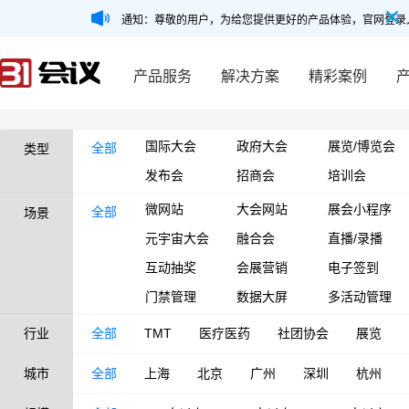
通知：尊敬的用户，为给您提供更好的产品体验，官网登录
产品服务
解决方案
精彩案例
国际大会
政府大会
展览/博览会
全部
类型
发布会
招商会
培训会
微网站
大会网站
展会小程序
全部
场景
元宇宙大会
融合会
直播/录播
互动抽奖
会展营销
电子签到
门禁管理
数据大屏
多活动管理
行业
全部
TMT
医疗医药
社团协会
展览
城市
全部
上海
北京
广州
深圳
杭州