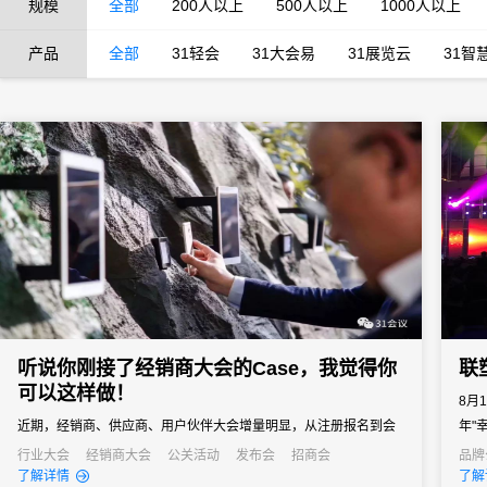
规模
全部
200人以上
500人以上
1000人以上
产品
全部
31轻会
31大会易
31展览云
31智
听说你刚接了经销商大会的Case，我觉得你
联
可以这样做！
8月
近期，经销商、供应商、用户伙伴大会增量明显，从注册报名到会
年"
议签到，从产品展示到会议活动，31会议助力活动变得与众不同。
演艺
行业大会
经销商大会
公关活动
发布会
招商会
品牌
了解详情
了解
盛宴