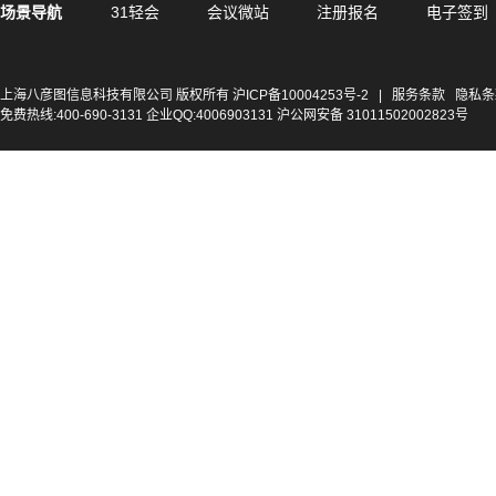
场景导航
31轻会
会议微站
注册报名
电子签到
上海八彦图信息科技有限公司 版权所有
沪ICP备10004253号-2
|
服务条款
隐私条
免费热线:400-690-3131 企业QQ:4006903131 沪公网安备 31011502002823号