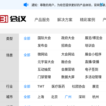
通知：尊敬的用户，为给您提供更好的产品体验，官网登录
产品服务
解决方案
精彩案例
国际大会
政府大会
展览/博览会
全部
类型
发布会
招商会
培训会
微网站
大会网站
展会小程序
全部
场景
元宇宙大会
融合会
直播/录播
互动抽奖
会展营销
电子签到
门禁管理
数据大屏
多活动管理
行业
全部
TMT
医疗医药
社团协会
展览
城市
全部
上海
北京
广州
深圳
杭州