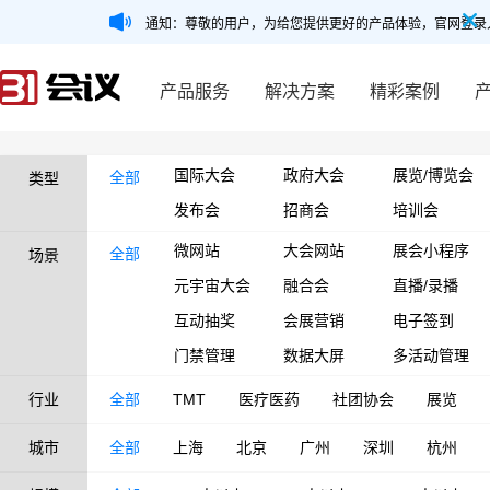
通知：尊敬的用户，为给您提供更好的产品体验，官网登录
产品服务
解决方案
精彩案例
国际大会
政府大会
展览/博览会
全部
类型
发布会
招商会
培训会
微网站
大会网站
展会小程序
全部
场景
元宇宙大会
融合会
直播/录播
互动抽奖
会展营销
电子签到
门禁管理
数据大屏
多活动管理
行业
全部
TMT
医疗医药
社团协会
展览
城市
全部
上海
北京
广州
深圳
杭州