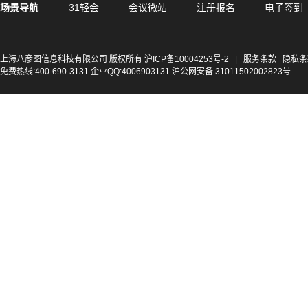
场景导航
31轻会
会议微站
注册报名
电子签到
上海八彦图信息科技有限公司 版权所有
沪ICP备10004253号-2
|
服务条款
隐私条
免费热线:400-690-3131 企业QQ:4006903131 沪公网安备 31011502002823号