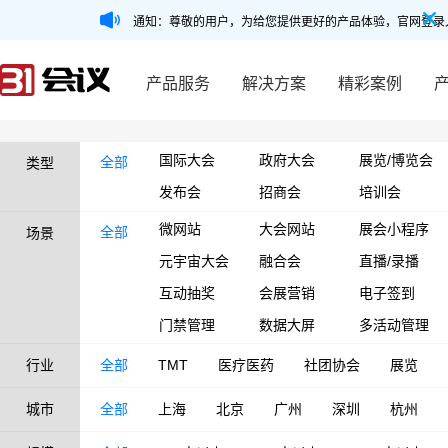
通知：尊敬的用户，为给您提供更好的产品体验，官网登录
产品服务
解决方案
精彩案例
国际大会
政府大会
展览/博览会
全部
类型
发布会
招商会
培训会
微网站
大会网站
展会小程序
全部
场景
元宇宙大会
融合会
直播/录播
互动抽奖
会展营销
电子签到
门禁管理
数据大屏
多活动管理
行业
全部
TMT
医疗医药
社团协会
展览
城市
全部
上海
北京
广州
深圳
杭州