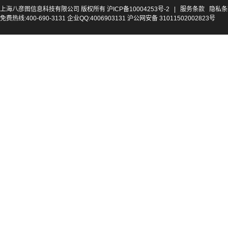
上海八彦图信息科技有限公司 版权所有
沪ICP备10004253号-2
|
服务条款
隐私条
免费热线:400-690-3131 企业QQ:4006903131 沪公网安备 31011502002823号