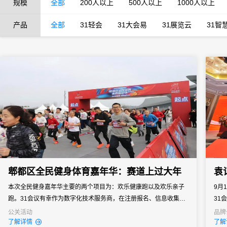
规模
全部
200人以上
500人以上
1000人以上
产品
全部
31轻会
31大会易
31展览云
31智
郫都区全民健身体育嘉年华：赛道上过大年
袁
本次全民健身嘉年华主要的两个项目为：欢乐健康跑以及欢乐亲子
9月
跑。31会议有幸作为数字化技术服务商，在注册报名、信息收集、
31
现场签到等方面提供技术支持，帮助主办方提升办会水平与质量，
机、
公关活动
品牌
了解详情
了解
为参加者带来更好的体验。
持。